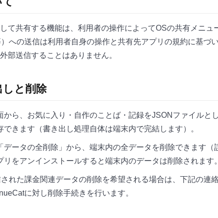
いて
して共有する機能は、利用者の操作によってOSの共有メニュ
等）への送信は利用者自身の操作と共有先アプリの規約に基づ
外部送信することはありません。
出しと削除
面から、お気に入り・自作のことば・記録をJSONファイルと
存できます（書き出し処理自体は端末内で完結します）。
「データの全削除」から、端末内の全データを削除できます（
プリをアンインストールすると端末内のデータは削除されます
tに送信された課金関連データの削除を希望される場合は、下記の連
enueCatに対し削除手続きを行います。