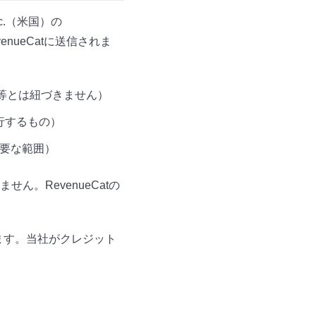
c.（米国）の
venueCatに送信されま
ス等とは紐づきません）
が発行するもの）
必要な範囲）
。RevenueCatの
処理します。当社がクレジット