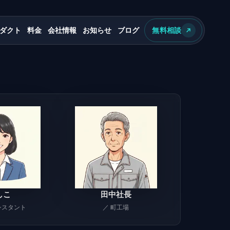
ダクト
料金
会社情報
お知らせ
ブログ
無料相談
しこ
田中社長
シスタント
／ 町工場