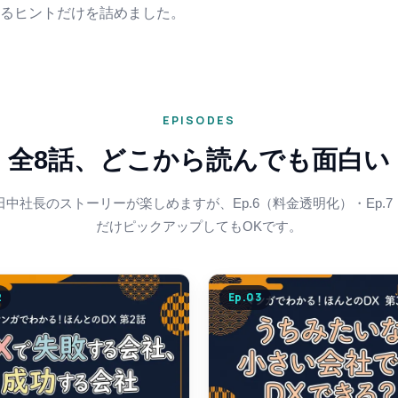
るヒントだけを詰めました。
EPISODES
全8話、どこから読んでも面白い
中社長のストーリーが楽しめますが、Ep.6（料金透明化）・Ep.
だけピックアップしてもOKです。
2
Ep.
03