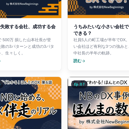
で失敗する会社、成功する会
うちみたいな小さい会社で
できる？
2で 500万 損した山本社長が登
社員5人の町工場が半年でDX
失敗の3パターンと成功の3パタ
い会社ほど有利な3つの強みと
を、生々しく。
中社長の半年の軌跡。
読む
6
Ep.
07