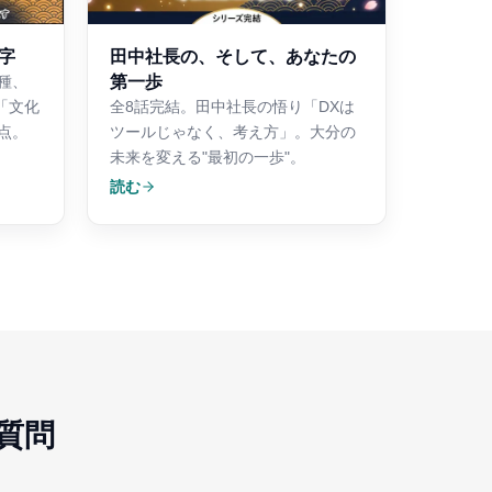
字
田中社長の、そして、あなたの
第一歩
種、
「文化
全8話完結。田中社長の悟り「DXは
点。
ツールじゃなく、考え方」。大分の
未来を変える"最初の一歩"。
読む
質問