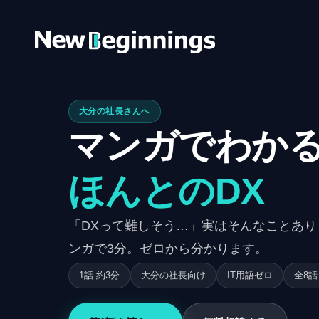
コンテンツへスキップ
大分の社長さんへ
マンガでわか
ほんとのDX
「DXって難しそう…」
実はそんなことあり
ンガで3分。ゼロから分かります。
1話 約3分
大分の社長向け
IT用語ゼロ
全8話