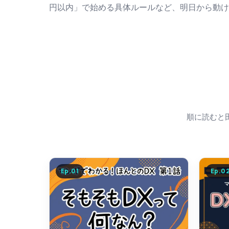
円以内」で始める具体ルールなど、明日から動け
順に読むと田
Ep.
01
Ep.
0