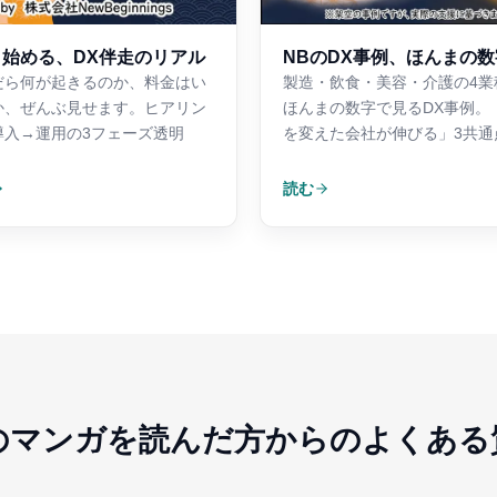
と始める、DX伴走のリアル
NBのDX事例、ほんまの数
だら何が起きるのか、料金はい
製造・飲食・美容・介護の4業
か、ぜんぶ見せます。ヒアリン
ほんまの数字で見るDX事例。
導入→運用の3フェーズ透明
を変えた会社が伸びる」3共通
読む
のマンガを読んだ方からのよくある