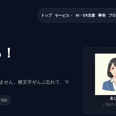
トップ
AI・DX支援
事例
プロ
サービス
る！
ません。横文字ぜんぶ忘れて、マ
あ
 完結
／ DXア