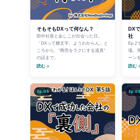
そもそもDXって何なん？
DX
社
田中社長とあしこが出会った日。
「DXって横文字、ようわからん」と
Ep.
ころから、"商売をラクにする道具"
場。
の話まで。
ーン
読む
読む
Ep.
05
Ep.
0