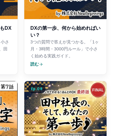
もDX
DXの第一歩、何から始めればい
い？
。小さ
3つの質問で答えが見つかる。「1ヶ
、田
月・3時間・3000円ルール」で小さ
く始める実践ガイド。
読む
Ep.
08