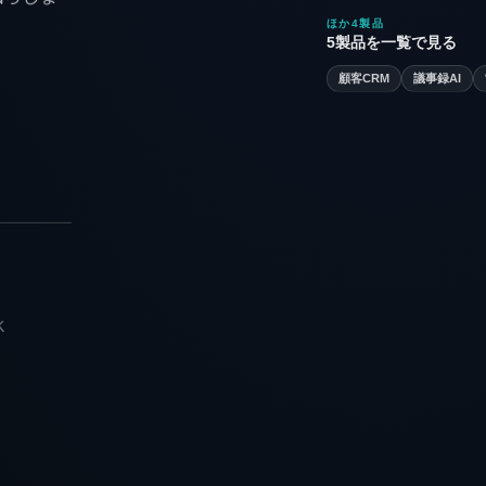
ほか4製品
日
月
火
水
木
5製品を一覧で見る
1
2
3
4
7
8
9
10
11
顧客CRM
議事録AI
14
15
16
17
18
21
22
23
24
25
28
29
30
K