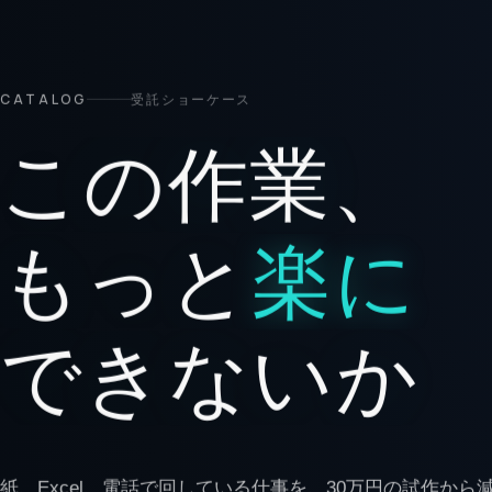
CATALOG
受託ショーケース
この作業、
もっと
楽に
できないか
紙、Excel、電話で回している仕事を、30万円の試作から