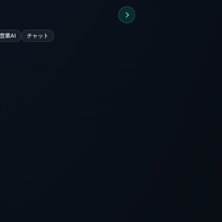
金
土
5
6
12
13
営業AI
チャット
19
20
26
27