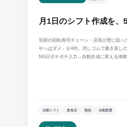
月1日のシフト作成を、
別府の回転寿司チェーン・店長が壁に貼った
やっぱダメ」が4件。消しゴムで書き直しの
NG日ポチポチ入力→自動生成に変える体
自動シフト
飲食店
勤怠
自動配置