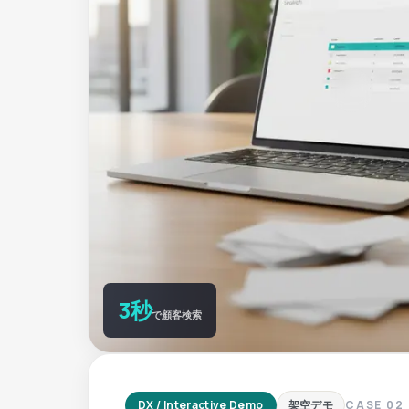
3秒
で顧客検索
DX / Interactive Demo
CASE
02
架空デモ