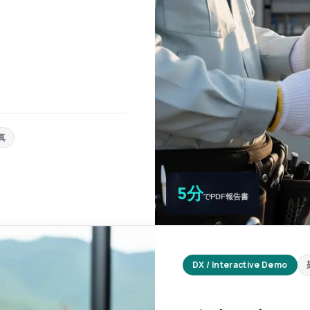
真
5分
でPDF報告書
DX / Interactive Demo