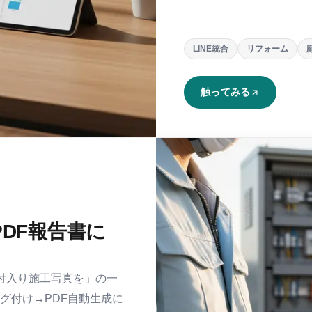
LINE統合
リフォーム
触ってみる
DF報告書に
付入り施工写真を」の一
タグ付け→PDF自動生成に