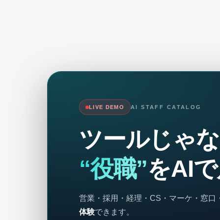
LIVE DEMO
AI STAFF CATALOG
ツールじゃな
“役職”
をAI
営業・採用・経理・CS・マーケ・窓口
体験
できます。