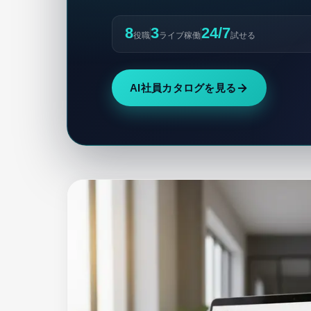
8
3
24/7
役職
ライブ稼働
試せる
AI社員カタログを見る