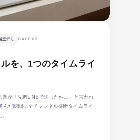
CASE
03
架空デモ
ネルを、1つのタイムライ
業が「先週LINEで送った件…」と言われ
を選んだ瞬間に全チャンネル横断タイムライ
た。