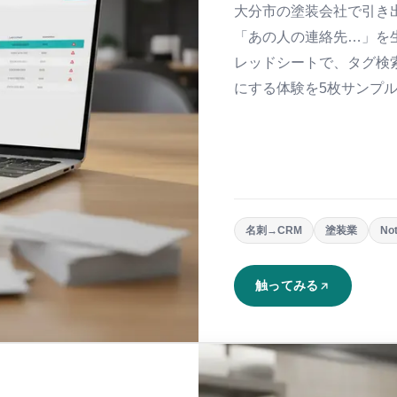
大分市の塗装会社で引き出
「あの人の連絡先…」を生んで
レッドシートで、タグ検
にする体験を5枚サンプ
名刺→CRM
塗装業
No
触ってみる