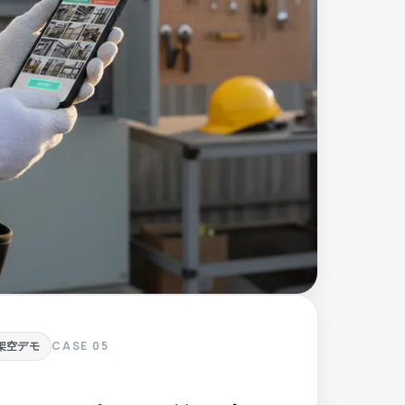
CASE
05
架空デモ