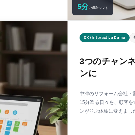
5分
で週次シフト
DX / Interactive Demo
3つのチャン
ンに
中津のリフォーム会社・営
15分遡る日々を、顧客
ンが並ぶ体験に変えまし