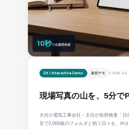
10秒
で全履歴検索
DX / Interactive Demo
CASE
04
架空デモ
現場写真の山を、5分でP
大分の電気工事会社・主任が役所検査「日
言で2,000枚のフォルダと戦う日々を、AI