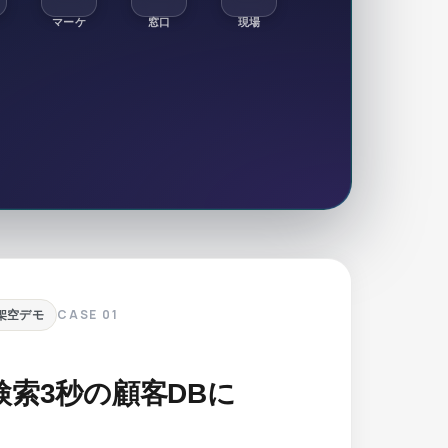
マーケ
窓口
現場
CASE
01
架空デモ
索3秒の顧客DBに