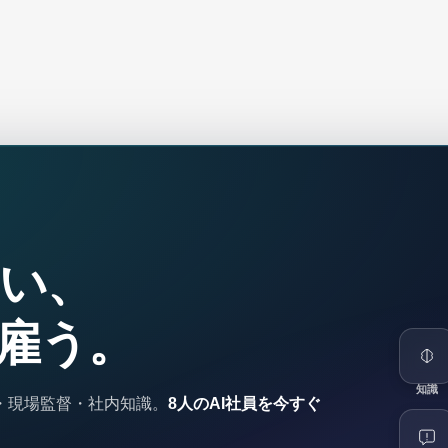
い、
で雇う。
知識
・現場監督・社内知識。
8人のAI社員を今すぐ