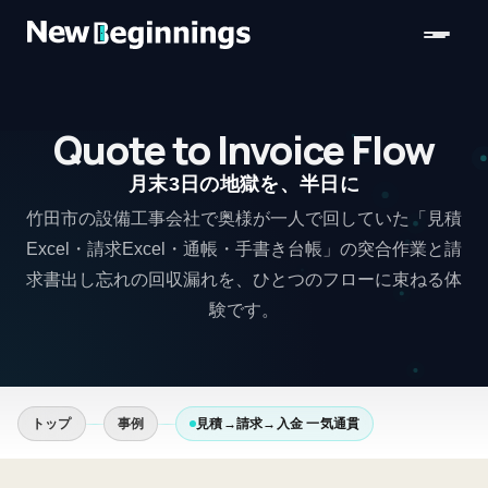
コンテンツへスキップ
Quote to Invoice Flow
月末3日の地獄を、半日に
竹田市の設備工事会社で奥様が一人で回していた「見積
Excel・請求Excel・通帳・手書き台帳」の突合作業と請
求書出し忘れの回収漏れを、ひとつのフローに束ねる体
験です。
トップ
事例
見積→請求→入金 一気通貫