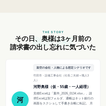
THE STORY
BEFORE
その日、奥様は3ヶ月前の
請求書の出し忘れに気づいた
架空の会社・人物による想定シナリオです
竹田市・設備工事会社（社長ご夫婦＋職人3
人）
河野奥様（仮・55歳・一人経理）
見積Excelは「案件_2026_0134.xlsx」、請
河
求Excelは別フォルダ、通帳はネット銀行の
画面をスクショして手書き台帳に転記。 月