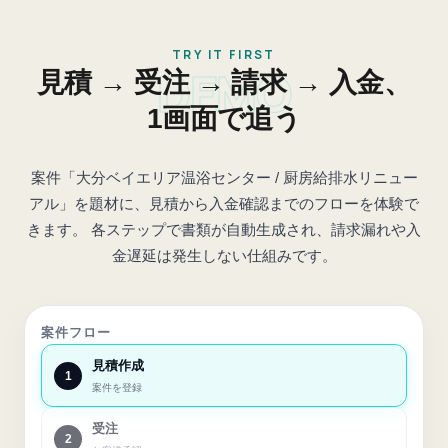
TRY IT FIRST
DEMO
見積 → 受注 → 請求 → 入金、
1画面で追う
案件「大分ベイエリア温浴センター / 厨房給排水リニュー
アル」を題材に、見積から入金確認までのフローを体験で
きます。 各ステップで書類が自動生成され、請求漏れや入
金遅延は発生しない仕組みです。
案件フロー
見積作成
1
案件を登録
受注
2