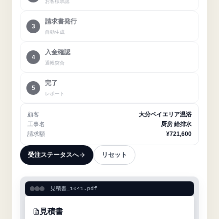
お客様承認
請求書発行
3
自動生成
入金確認
4
通帳突合
完了
5
レポート
顧客
大分ベイエリア温浴
工事名
厨房 給排水
請求額
¥721,600
受注ステータスへ
リセット
見積書_1041.pdf
見積書