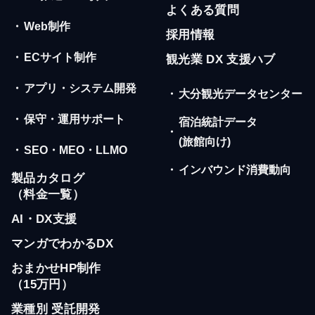
よくある質問
・
Web制作
採用情報
・
ECサイト制作
観光業 DX 支援ハブ
・
アプリ・システム開発
・
大分観光データセンター
・
保守・運用サポート
宿泊統計データ
・
(旅館向け)
・
SEO・MEO・LLMO
・
インバウンド消費動向
製品カタログ
（料金一覧）
AI・DX支援
マンガでわかるDX
おまかせHP制作
（15万円）
業種別 受託開発