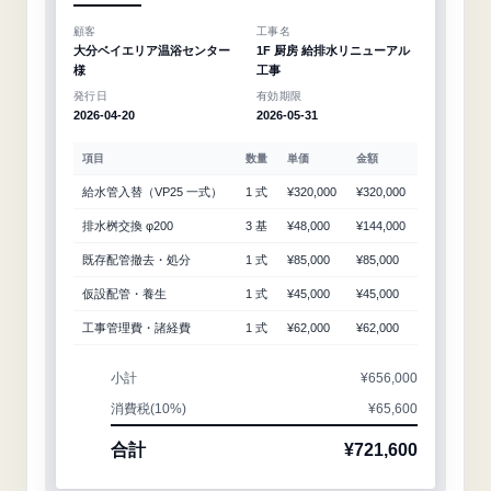
顧客
工事名
大分ベイエリア温浴センター
1F 厨房 給排水リニューアル
様
工事
発行日
有効期限
2026-04-20
2026-05-31
項目
数量
単価
金額
給水管入替（VP25 一式）
1
式
¥320,000
¥320,000
排水桝交換 φ200
3
基
¥48,000
¥144,000
既存配管撤去・処分
1
式
¥85,000
¥85,000
仮設配管・養生
1
式
¥45,000
¥45,000
工事管理費・諸経費
1
式
¥62,000
¥62,000
小計
¥656,000
消費税(10%)
¥65,600
合計
¥721,600