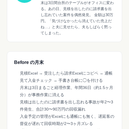
末は3日間台所のテーブルがオフィスに変わ
る。あの日、見積を出したのに請求書を出
し忘れていた案件を偶然発見。 金額は30万
円。「気づけなかったら消えていた売上だ
ね…」と夫に見せたら、夫もしばらく黙っ
てしまった。
Before の月末
見積Excel → 受注したら請求Excelにコピペ → 通帳
見て入金チェック → 手書き台帳に◯を付ける
月末は3日まるごと経理作業、年間36日（約1.5ヶ月
分）が事務作業に消える
見積は出したのに請求書を出し忘れる事故が年2〜3
件発生、合計30〜90万円の回収漏れ
入金予定の管理がExcelにも通帳にも無く、遅延客の
督促が遅れて回収時期が2〜3ヶ月ズレる