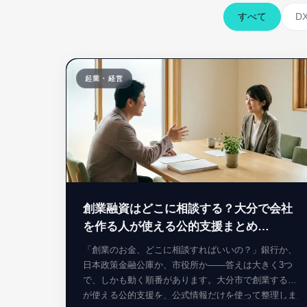
すべて
D
起業・経営
0
創業融資はどこに相談する？大分で会社
を作る人が使える公的支援まとめ
【2026】
「創業のお金、どこに相談すればいいの？」銀行か、
日本政策金融公庫か、市役所か——答えは大きく3つ
で、しかも動く順番があります。大分市で創業する人
が使える公的支援を、公式情報だけを使って整理しま