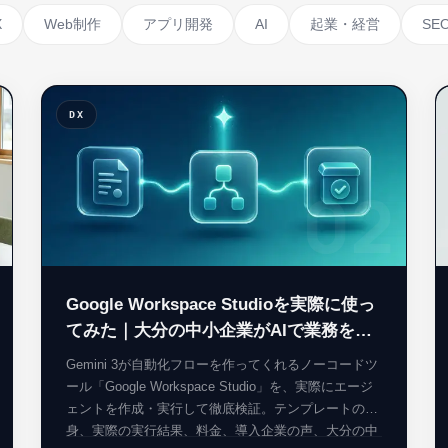
X
Web制作
アプリ開発
AI
起業・経営
SE
DX
1
02
Google Workspace Studioを実際に使っ
てみた｜大分の中小企業がAIで業務を自
動化する使い方【完全レビュー・2026
Gemini 3が自動化フローを作ってくれるノーコードツ
年】
ール「Google Workspace Studio」を、実際にエージ
ェントを作成・実行して徹底検証。テンプレートの中
身、実際の実行結果、料金、導入企業の声、大分の中