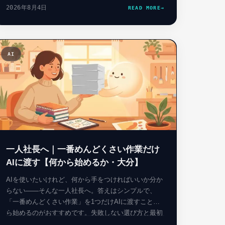
て、どう次の一手につなげるかを、専門用語をかみ砕
2026年8月4日
READ MORE
→
いて解説します。
AI
06
一人社長へ｜一番めんどくさい作業だけ
AIに渡す【何から始めるか・大分】
AIを使いたいけれど、何から手をつければいいか分か
らない——そんな一人社長へ。答えはシンプルで、
「一番めんどくさい作業」を1つだけAIに渡すことか
ら始めるのがおすすめです。失敗しない選び方と最初
の一歩を、やさしく解説します。