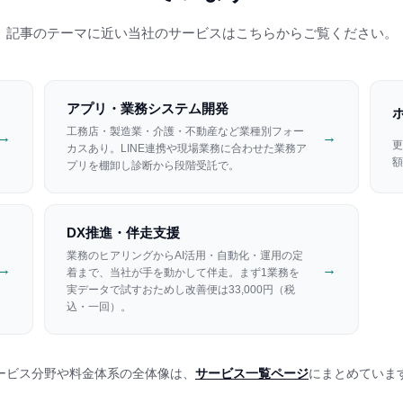
記事のテーマに近い当社のサービスはこちらからご覧ください。
アプリ・業務システム開発
工務店・製造業・介護・不動産など業種別フォー
→
→
更
カスあり。LINE連携や現場業務に合わせた業務ア
額
プリを棚卸し診断から段階受託で。
DX推進・伴走支援
業務のヒアリングからAI活用・自動化・運用の定
→
→
着まで、当社が手を動かして伴走。まず1業務を
実データで試すおためし改善便は33,000円（税
込・一回）。
ービス分野や料金体系の全体像は、
サービス一覧ページ
にまとめていま