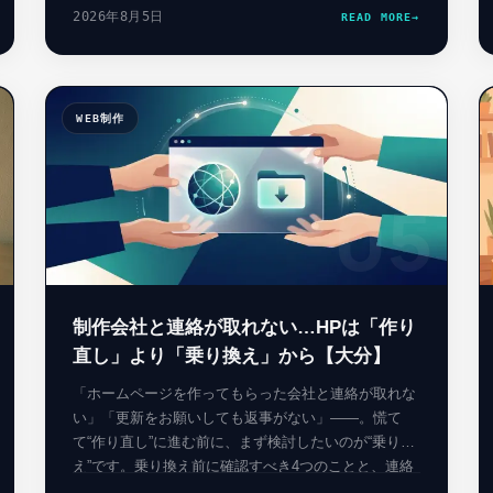
小企業向けの使い方まで、実画面つきで解説する完全
2026年8月5日
READ MORE
→
版です。
WEB制作
4
05
制作会社と連絡が取れない…HPは「作り
直し」より「乗り換え」から【大分】
「ホームページを作ってもらった会社と連絡が取れな
い」「更新をお願いしても返事がない」——。慌て
て“作り直し”に進む前に、まず検討したいのが“乗り換
え”です。乗り換え前に確認すべき4つのことと、連絡
が取れない業者から乗り換える手順を、大分の制作会