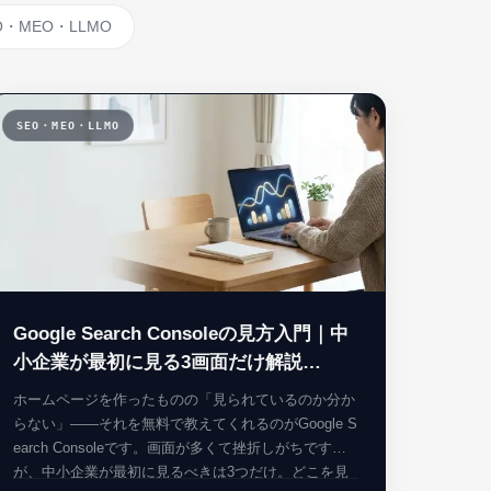
O・MEO・LLMO
SEO・MEO・LLMO
03
Google Search Consoleの見方入門｜中
小企業が最初に見る3画面だけ解説
【2026】
ホームページを作ったものの「見られているのか分か
らない」——それを無料で教えてくれるのがGoogle S
earch Consoleです。画面が多くて挫折しがちです
が、中小企業が最初に見るべきは3つだけ。どこを見