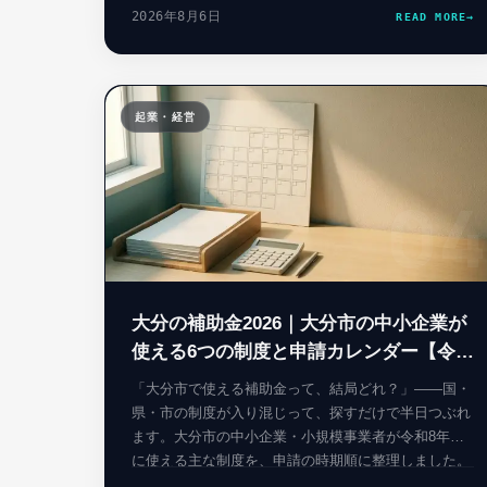
した。
2026年8月6日
READ MORE
→
起業・経営
0
大分の補助金2026｜大分市の中小企業が
使える6つの制度と申請カレンダー【令和
8年度】
「大分市で使える補助金って、結局どれ？」——国・
県・市の制度が入り混じって、探すだけで半日つぶれ
ます。大分市の中小企業・小規模事業者が令和8年度
に使える主な制度を、申請の時期順に整理しました。
金額・期間はすべて市の公式ページから引いていま