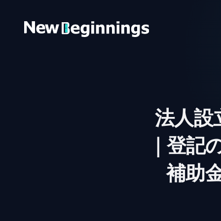
コンテンツへスキップ
法人設
｜登記
補助