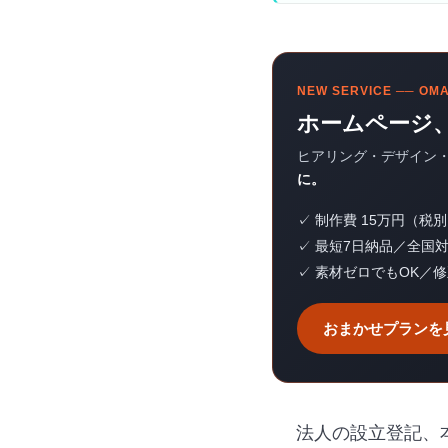
NEW SERVICE ── O
ホームページ
ヒアリング・デザイン
に。
✓ 制作費 15万円（税
✓ 最短7日納品／全国
✓ 素材ゼロでもOK／
おまかせプランを
法人の設立登記、