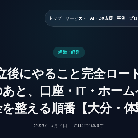
トップ
AI・DX支援
事例
プロ
サービス
起業・経営
立後にやること完全ロー
のあと、口座・IT・ホーム
金を整える順番【大分・体
2026年6月14日
約
11
分で読めます