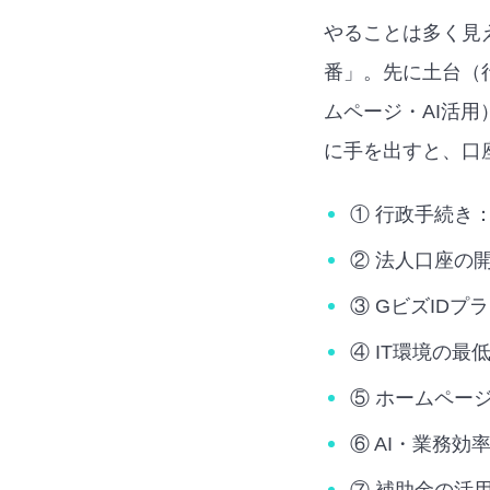
やることは多く見
番」。先に土台（
ムページ・AI活
に手を出すと、口
① 行政手続き
② 法人口座の
③ GビズID
④ IT環境の
⑤ ホームペー
⑥ AI・業務