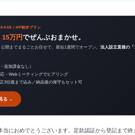
MAKASE / HP制作プラン
、
15万円
でぜんぶおまかせ。
・公開までまるごとお任せで、最短1週間でオープン。
法人設立直後の「
別・追加課金なし）
対応・Webミーティングでヒアリング
修正3往復まで込み／納品後の保守もセット可
見る →
本当におめでとうございます。定款認証から登記まで終