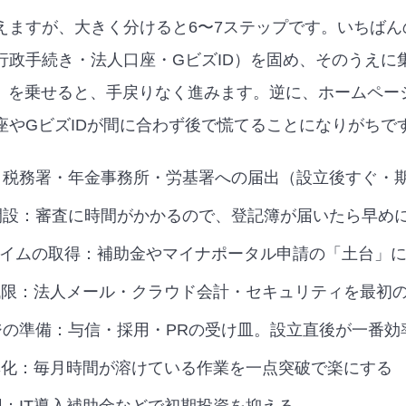
えますが、大きく分けると6〜7ステップです。いちばん
行政手続き・法人口座・GビズID）を固め、そのうえに
用）を乗せると、手戻りなく進みます。逆に、ホームペー
座やGビズIDが間に合わず後で慌てることになりがちで
：税務署・年金事務所・労基署への届出（設立後すぐ・
開設：審査に時間がかかるので、登記簿が届いたら早め
プライムの取得：補助金やマイナポータル申請の「土台」に
最低限：法人メール・クラウド会計・セキュリティを最初の
ジの準備：与信・採用・PRの受け皿。設立直後が一番効
効率化：毎月時間が溶けている作業を一点突破で楽にする