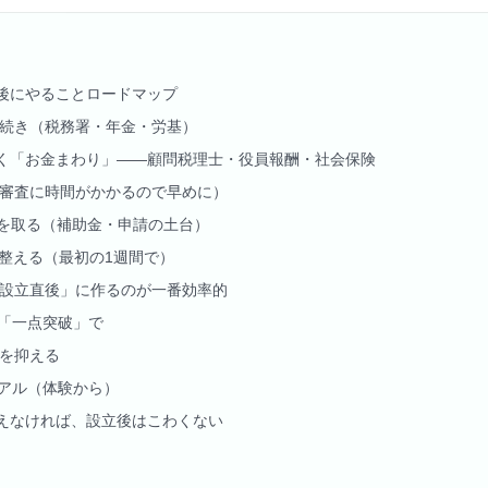
後にやることロードマップ
手続き（税務署・年金・労基）
く「お金まわり」——顧問税理士・役員報酬・社会保険
（審査に時間がかかるので早めに）
ムを取る（補助金・申請の土台）
を整える（最初の1週間で）
「設立直後」に作るのが一番効率的
は「一点突破」で
資を抑える
アル（体験から）
えなければ、設立後はこわくない