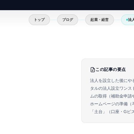
トップ
ブログ
起業・経営
法
この記事の要点
法人を設立した後にや
タルの法人設立ワンス
ムの取得（補助金申請
ホームページの準備（
「土台」（口座・Gビ