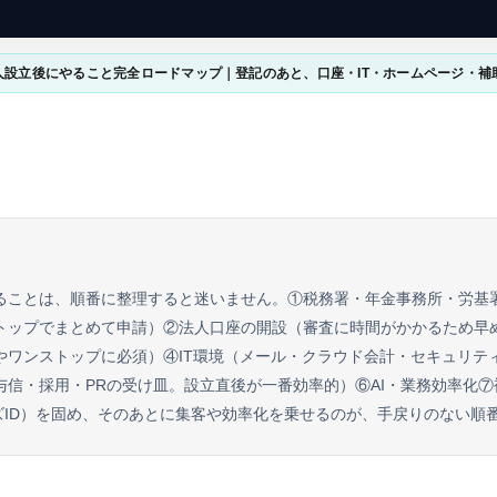
人設立後にやること完全ロードマップ｜登記のあと、口座・IT・ホームページ・補
ることは、順番に整理すると迷いません。①税務署・年金事務所・労基
トップでまとめて申請）②法人口座の開設（審査に時間がかかるため早め
やワンストップに必須）④IT環境（メール・クラウド会計・セキュリテ
与信・採用・PRの受け皿。設立直後が一番効率的）⑥AI・業務効率化
ズID）を固め、そのあとに集客や効率化を乗せるのが、手戻りのない順