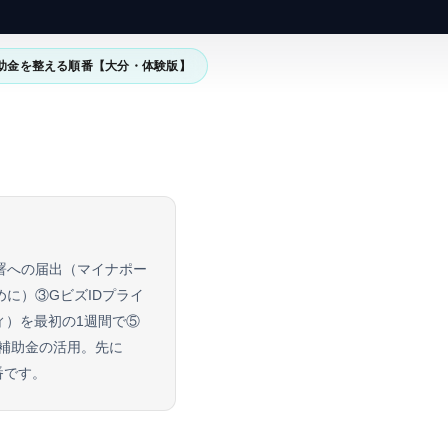
助金を整える順番【大分・体験版】
署への届出（マイナポー
に）③GビズIDプライ
ィ）を最初の1週間で⑤
⑦補助金の活用。先に
番です。