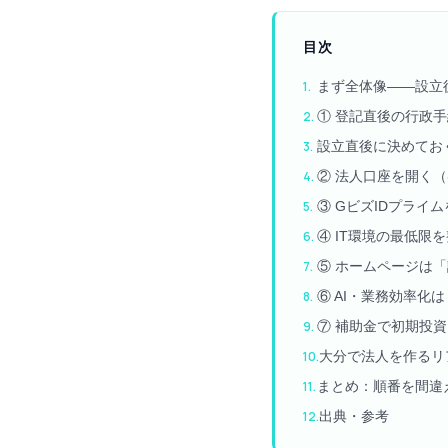
目次
まず全体像——設立
① 登記直後の行政
設立直後に決めてお
② 法人口座を開く
③ GビズIDプライ
④ IT環境の最低限
⑤ ホームページは
⑥ AI・業務効率化
⑦ 補助金で初期投
大分で法人を作るリ
まとめ：順番を間違
出典・参考