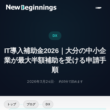
コンテンツへスキップ
DX
IT導入補助金2026｜大分の中小企
業が最大半額補助を受ける申請手
順
2026年3月24日
約
10
分で読めます
トップ
ブログ
DX