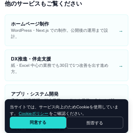
他のサービスもご覧ください
ホームページ制作
→
WordPress・Next.js での制作。公開後の運用まで設
計。
DX推進・伴走支援
→
紙・Excel 中心の業務でも30日で1つ改善を出す進め
方。
アプリ・システム開発
→
予約・顧客管理・社内業務システムを業務に合わせて設
計。
当サイトでは、サービス向上のためCookieを使用していま
す。
Cookieポリシー
をご確認ください。
同意する
拒否する
SEO・MEO・LLMO対策
→