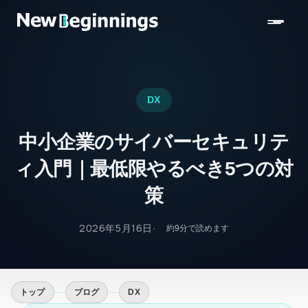
コンテンツへスキップ
DX
中小企業のサイバーセキュリテ
ィ入門｜最低限やるべき5つの対
策
2026年5月16日
約
9
分で読めます
トップ
ブログ
DX