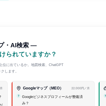
ップ・AI検索 —
けられていますか？
位に出ているか。地図検索、ChatGPT
ックします。
月
Googleマップ（MEO）
22,000円
／月
？
Googleビジネスプロフィールが整備済
み？
が