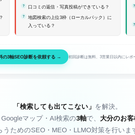
口コミの返信・写真投稿ができている？
？
地図検索の上位3枠（ローカルパック）に
入っている？
料の3軸SEO診断を依頼する →
初回診断は無料、3営業日以内にレポ
「検索しても出てこない」
を解決。
・Googleマップ・AI検索の
3軸
で、
大分のお客
らうためのSEO・MEO・LLMO対策を行いま