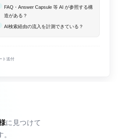
FAQ・Answer Capsule 等 AI が参照する構
造がある？
AI検索経由の流入を計測できている？
ート送付
様
に見つけて
す。