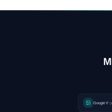
M
Googl