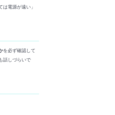
ては電源が遠い」
か
を必ず確認して
も話しづらいで