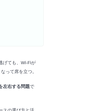
ても、Wi-Fiが
くなって席を立つ。
を左右する問題
で
ースの選び方と活