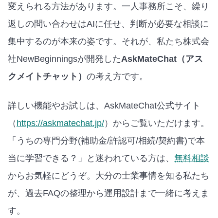
変えられる方法があります。一人事務所こそ、繰り
返しの問い合わせはAIに任せ、判断が必要な相談に
集中するのが本来の姿です。それが、私たち株式会
社NewBeginningsが開発した
AskMateChat（アス
クメイトチャット）
の考え方です。
詳しい機能やお試しは、AskMateChat公式サイト
（
https://askmatechat.jp/
）からご覧いただけます。
「うちの専門分野(補助金/許認可/相続/契約書)で本
当に学習できる？」と迷われている方は、
無料相談
からお気軽にどうぞ。大分の士業事情を知る私たち
が、過去FAQの整理から運用設計まで一緒に考えま
す。