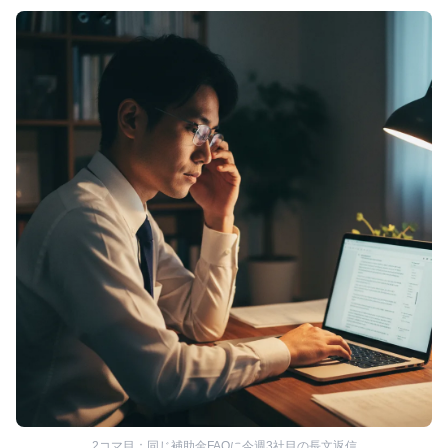
2コマ目：同じ補助金FAQに今週3社目の長文返信