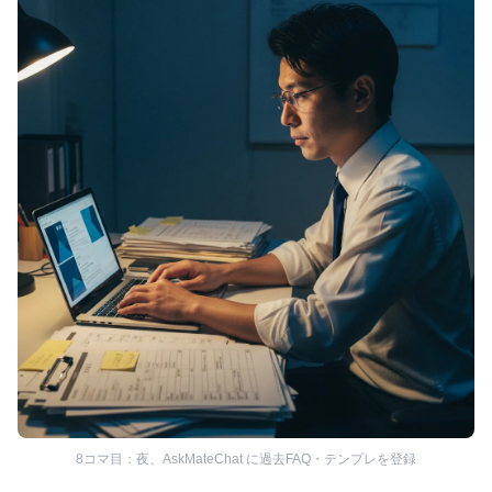
8コマ目：夜、AskMateChat に過去FAQ・テンプレを登録