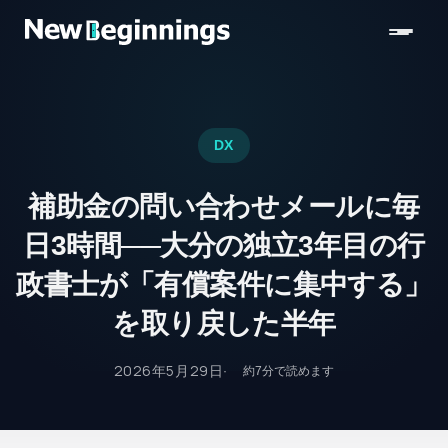
コンテンツへスキップ
DX
補助金の問い合わせメールに毎
日3時間──大分の独立3年目の行
政書士が「有償案件に集中する」
を取り戻した半年
2026年5月29日
約
7
分で読めます