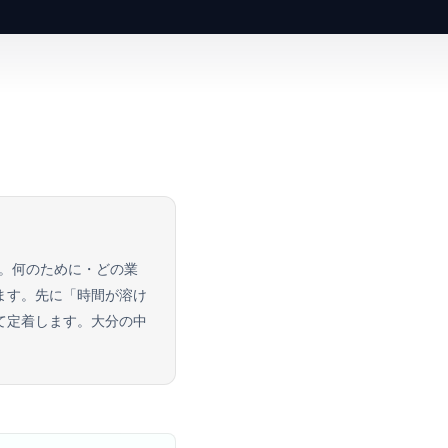
。何のために・どの業
ます。先に「時間が溶け
て定着します。大分の中