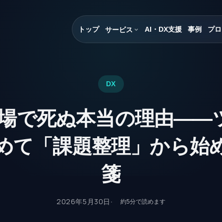
トップ
AI・DX支援
事例
プロ
サービス
DX
現場で死ぬ本当の理由——
めて「課題整理」から始
箋
2026年5月30日
約
5
分で読めます