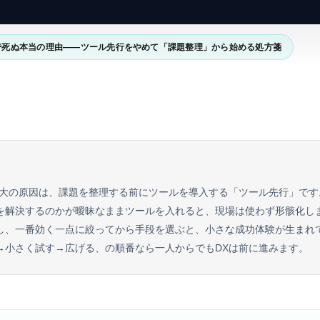
で死ぬ本当の理由——ツール先行をやめて「課題整理」から始める処方箋
最大の原因は、課題を整理する前にツールを導入する「ツール先行」です
を解決するのかが曖昧なままツールを入れると、現場は使わず形骸化し
し、一番効く一点に絞ってから手段を選ぶと、小さな成功体験が生まれ
→小さく試す→広げる、の順番なら一人からでもDXは前に進みます。