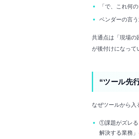
「で、これ何の
ベンダーの言う
共通点は「現場の
が後付けになって
“ツール先
なぜツールから入
①課題がズレる
解決する業務」