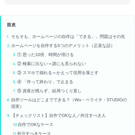
目次
そもそも、ホームページの自作は「できる」。問題はその先
ホームページを自作する5つのデメリット（正直な話）
① 思った10倍、時間が溶ける
② 検索に出ない＝誰にも見られない
③ スマホで崩れる＝かえって信用を落とす
④ 「作って終わり」で止まる
⑤ 資産が残らず、結局つくり直し
自作ツールはどこまでできる？（Wix・ペライチ・STUDIOの
現実）
【チェックリスト】自作でOKな人／外注すべき人
自作でOKなケース
外注すべきケース