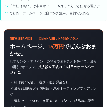
「外注は高い」は本当か？——15万円で丸ごと任せる選択肢
まとめ：ホームページは自作か外注か、目的で決める
NEW SERVICE ── OMAKASE / HP制作プラン
ホームページ、
15万円
でぜんぶおま
かせ。
ヒアリング・デザイン・公開までまるごとお任せで、最短
1週間でオープン。
法人設立直後の「1社目のホームペー
ジ」に。
✓ 制作費 15万円（税別・追加課金なし）
✓ 最短7日納品／全国対応・Webミーティングでヒアリン
グ
✓ 素材ゼロでもOK／修正3往復まで込み／納品後の保守