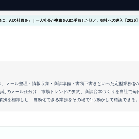
に、AIの社員を」｜一人社長が事務をAIに手放した話と、御社への導入【2026
）は、メール整理・情報収集・商談準備・書類下書きといった定型業務をA
gs自身が毎朝のメール仕分け、市場トレンドの要約、商談台本づくりを自社で
社業務を棚卸しし、自動化できる業務をその場で1つ動かして確認できる