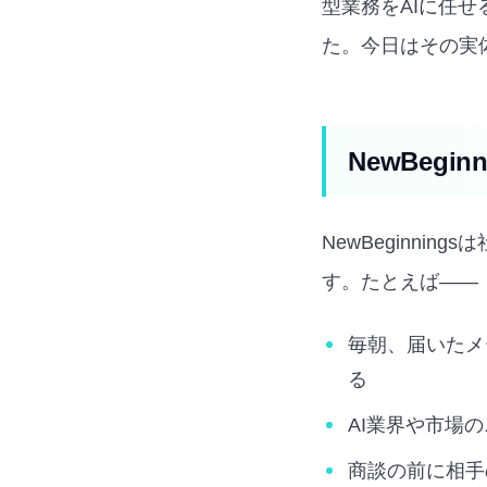
型業務をAIに任せ
た。今日はその実
NewBeg
NewBeginni
す。たとえば——
毎朝、届いたメ
る
AI業界や市場
商談の前に相手