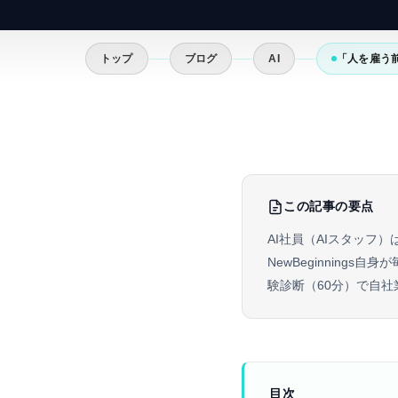
トップ
ブログ
AI
「人を雇う前
この記事の要点
AI社員（AIスタッフ
NewBeginnin
験診断（60分）で自
目次