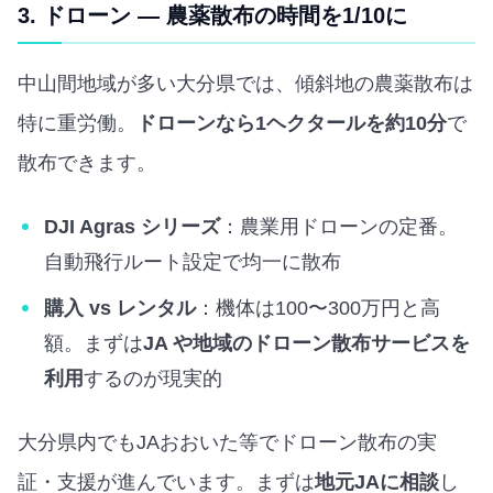
3. ドローン — 農薬散布の時間を1/10に
中山間地域が多い大分県では、傾斜地の農薬散布は
特に重労働。
ドローンなら1ヘクタールを約10分
で
散布できます。
DJI Agras シリーズ
：農業用ドローンの定番。
自動飛行ルート設定で均一に散布
購入 vs レンタル
：機体は100〜300万円と高
額。まずは
JA や地域のドローン散布サービスを
利用
するのが現実的
大分県内でもJAおおいた等でドローン散布の実
証・支援が進んでいます。まずは
地元JAに相談
し