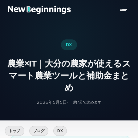
コンテンツへスキップ
DX
農業×IT｜大分の農家が使えるス
マート農業ツールと補助金まと
め
2026年5月5日
約
7
分で読めます
トップ
ブログ
DX