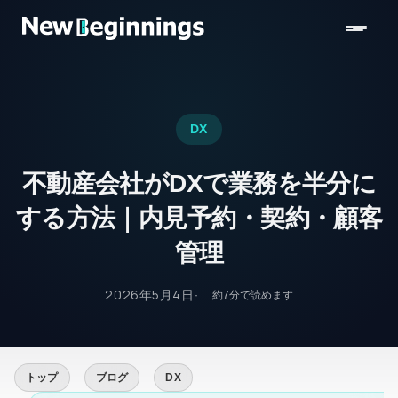
コンテンツへスキップ
DX
不動産会社がDXで業務を半分に
する方法｜内見予約・契約・顧客
管理
2026年5月4日
約
7
分で読めます
トップ
ブログ
DX