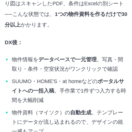
り図はスキャンしたPDF、条件はExcelの別シート
──こんな状態では、
1つの物件資料を作るだけで30
分以上
かかります。
DX後：
物件情報を
データベースで一元管理
。写真・間
取り・条件・空室状況がワンクリックで確認
SUUMO・HOME'S・at homeなどの
ポータルサ
イトへの一括入稿
。手作業で1件ずつ入力する時
間を大幅削減
物件資料（マイソク）の
自動生成
。テンプレー
トにデータが流し込まれるので、デザインの統
一感もアップ