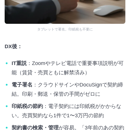
タブレットで署名。印紙税も不要に
DX後：
IT重説
：Zoomやテレビ電話で重要事項説明が可
能（賃貸・売買ともに解禁済み）
電子署名
：クラウドサインやDocuSignで契約締
結。印刷・郵送・保管の手間がゼロに
印紙税の節約
：電子契約には印紙税がかからな
い。売買契約なら1件で1〜3万円の節約
契約書の検索・管理
が容易。「3年前のあの契約