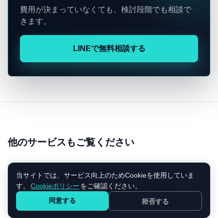
費用が決まっていなくても、検討段階でも相談で
きます。
LINEで無料相談する
他のサービスもご覧ください
ホームページ制作
当サイトでは、サービス向上のためCookieを使用していま
→
WordPress・Next.js での制作。公開後の運用まで設
す。
Cookieポリシー
をご確認ください。
計。
同意する
拒否する