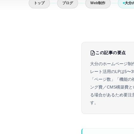
トップ
ブログ
Web制作
大分
この記事の要点
大分のホームページ制
レート活用のLPは5〜
「ページ数」「機能の
ング費／CMS構築費
る場合があるため要注
す。