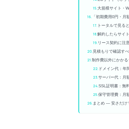
大規模サイト・W
「初期費用0円・月
トータルで見る
解約したらサイ
リース契約に注
見積もりで確認すべ
制作費以外にかかる
ドメイン代：年間1,
サーバー代：月額5
SSL証明書：無
保守管理費：月額3,
まとめ — 安さだ