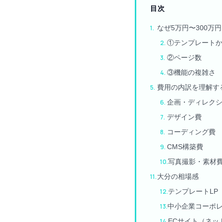
目次
なぜ5万円〜300万
①テンプレート
②ページ数
③機能の複雑さ
費用の内訳を理解す
企画・ディレク
デザイン費
コーディング費
CMS構築費
写真撮影・素材
大分の相場感
テンプレートLP
中小企業コーポレ
ECサイト（ネッ