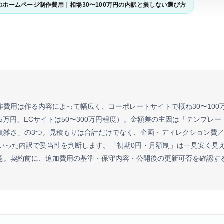
のホームページ制作費用｜相場30〜100万円の内訳と損しない選び方
作費用は作る内容によって幅広く、コーポレートサイトで概ね30〜100
35万円、ECサイトは50〜300万円程度）。金額差の主因は「テンプレ
複雑さ」の3つ。見積もりは合計だけでなく、企画・ディレクション費
といった内訳で妥当性を判断します。「初期0円・月額制」は一見安く見
意。契約前に、追加費用の基準・保守内容・公開後の更新可否を確認す