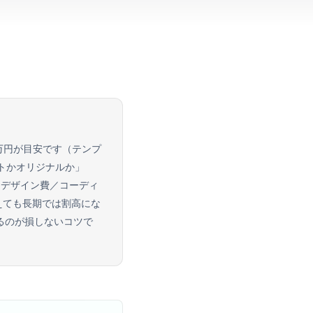
万円が目安です（テンプ
ートかオリジナルか」
／デザイン費／コーディ
えても長期では割高にな
るのが損しないコツで