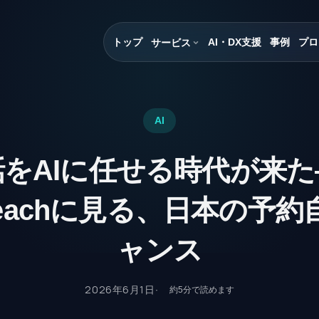
トップ
AI・DX支援
事例
プロ
サービス
AI
話をAIに任せる時代が来た
yReachに見る、日本の予
ャンス
2026年6月1日
約
5
分で読めます