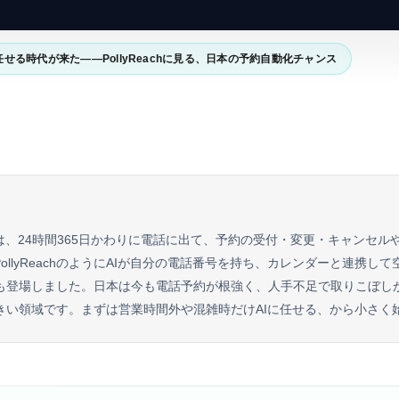
任せる時代が来た——PollyReachに見る、日本の予約自動化チャンス
は、24時間365日かわりに電話に出て、予約の受付・変更・キャンセル
PollyReachのようにAIが自分の電話番号を持ち、カレンダーと連携し
も登場しました。日本は今も電話予約が根強く、人手不足で取りこぼし
きい領域です。まずは営業時間外や混雑時だけAIに任せる、から小さく