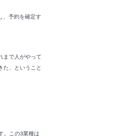
確認し、予約を確定す
る
れまで人がやって
きた、ということ
す。この3業種は