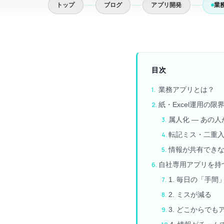
トップ
ブログ
アプリ開発
業
目次
業務アプリとは？
紙・Excel運用の限
属人化 — あの
転記ミス・二重入
情報が共有できな
自社専用アプリを持
1. 毎日の「手間
2. ミスが減る
3. どこからで