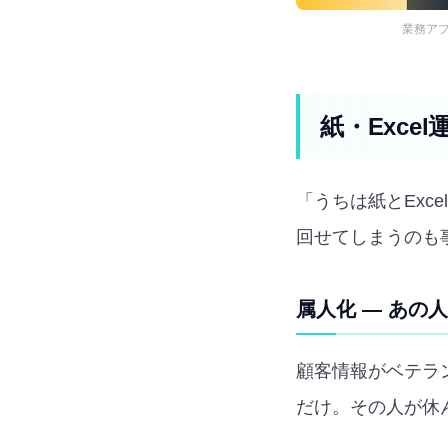
業務ア
紙・Exce
「うちは紙とEx
回せてしまうのも
属人化 — あの
顧客情報がベテラン
だけ。その人が休