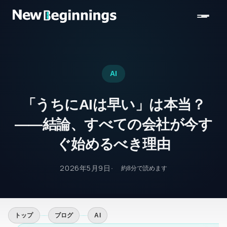
コンテンツへスキップ
AI
「うちにAIは早い」は本当？
——結論、すべての会社が今す
ぐ始めるべき理由
2026年5月9日
約
8
分で読めます
トップ
ブログ
AI