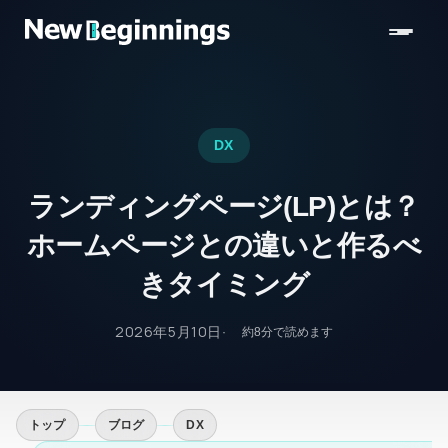
コンテンツへスキップ
DX
ランディングページ(LP)とは？
ホームページとの違いと作るべ
きタイミング
2026年5月10日
約
8
分で読めます
トップ
ブログ
DX