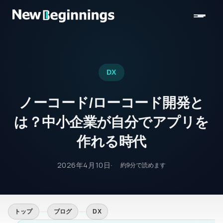
コンテンツへスキップ
DX
ノーコード/ローコード開発と
は？中小企業が自分でアプリを
作れる時代
2026年4月10日
約
9
分で読めます
トップ
ブログ
DX