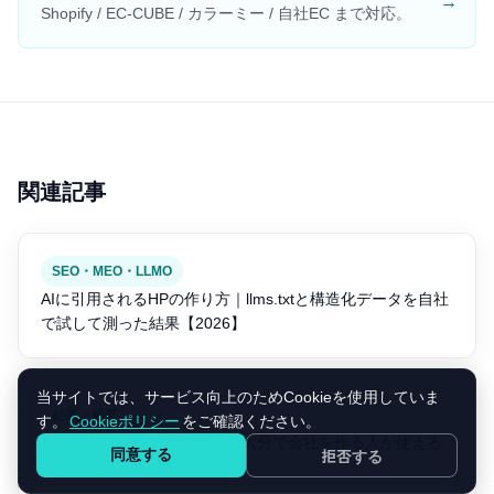
→
Shopify / EC-CUBE / カラーミー / 自社EC まで対応。
関連記事
SEO・MEO・LLMO
AIに引用されるHPの作り方｜llms.txtと構造化データを自社
で試して測った結果【2026】
当サイトでは、サービス向上のためCookieを使用していま
起業・経営
す。
Cookieポリシー
をご確認ください。
創業融資はどこに相談する？大分で会社を作る人が使える
同意する
拒否する
公的支援まとめ【2026】