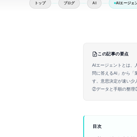
トップ
ブログ
AI
AIエージ
この記事の要点
AIエージェントとは
問に答えるAI」から
す。意思決定が速い少
②データと手順の整理
目次