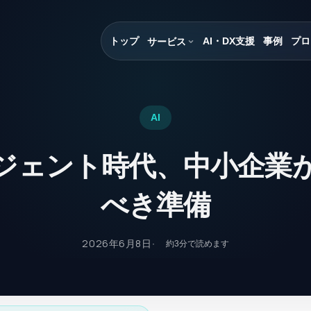
トップ
AI・DX支援
事例
プロ
サービス
AI
ージェント時代、中小企業
べき準備
2026年6月8日
約
3
分で読めます