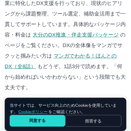
業に特化したDX支援を行っており、現状のヒアリ
ングから課題整理、ツール選定、補助金活用まで一
貫してサポートしています。
具体的なパッケージ内
容・料金は
大分のDX推進・伴走支援パッケージ
の
ページをご覧ください。
DXの全体像をマンガでサ
クッと掴みたい方は
マンガでわかる！ほんとの
DX（全8話）
もどうぞ。1話3分で読めます。
「何
から始めればいいかわからない」という段階でも大
丈夫です。
当サイトでは、サービス向上のためCookieを使用していま
初回30分の無料相談はこちら
す。
Cookieポリシー
をご確認ください。
同意する
拒否する