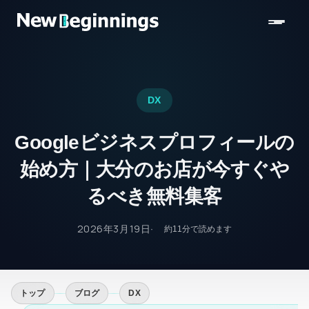
コンテンツへスキップ
DX
Googleビジネスプロフィールの
始め方｜大分のお店が今すぐや
るべき無料集客
2026年3月19日
約
11
分で読めます
トップ
ブログ
DX