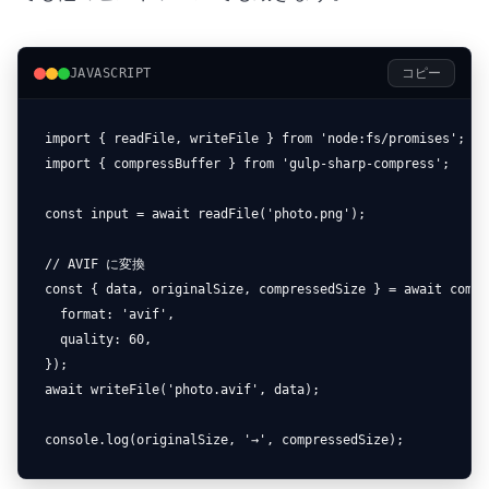
JAVASCRIPT
コピー
import { readFile, writeFile } from 'node:fs/promises';

import { compressBuffer } from 'gulp-sharp-compress';

const input = await readFile('photo.png');

// AVIF に変換

const { data, originalSize, compressedSize } = await compr
  format: 'avif',

  quality: 60,

});

await writeFile('photo.avif', data);

console.log(originalSize, '→', compressedSize);