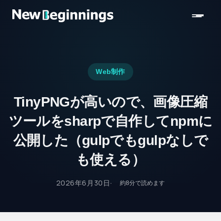
コンテンツへスキップ
Web制作
TinyPNGが高いので、画像圧縮
ツールをsharpで自作してnpmに
公開した（gulpでもgulpなしで
も使える）
2026年6月30日
約
8
分で読めます