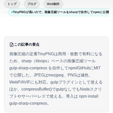
トップ
ブログ
Web制作
TinyPNGが高いので、画像圧縮ツールをsharpで自作してnpmに公開した
この記事の要点
画像圧縮の定番TinyPNGは商用・枚数で有料になる
ため、sharp（libvips）ベースの画像圧縮ツール
gulp-sharp-compress を自作してnpm/GitHubにMIT
で公開した。JPEGはmozjpeg、PNGは減色、
WebP/AVIFにも対応。gulpプラグインとして使える
ほか、compressBuffer()でgulpなしでもNodeスクリ
プトやサーバーレスで使える。導入は npm install
gulp-sharp-compress。