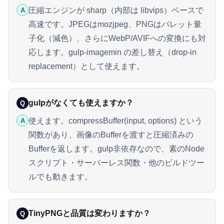
圧縮エンジンが sharp（内部は libvips）ベースで
A
高速です。JPEGはmozjpeg、PNGはパレット量
子化（減色）、さらにWebP/AVIFへの変換にも対
応します。gulp-imagemin の差し替え（drop-in
replacement）として使えます。
gulpがなくても使えますか？
Q
使えます。compressBuffer(input, options) という
A
関数があり、画像のBufferを渡すと圧縮済みの
Bufferを返します。gulp非依存なので、素のNode
スクリプト・サーバーレス関数・他のビルドツー
ルでも動きます。
TinyPNGと品質は変わりますか？
Q