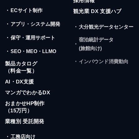
採用情報
・
ECサイト制作
観光業 DX 支援ハブ
・
アプリ・システム開発
・
大分観光データセンター
・
保守・運用サポート
宿泊統計データ
・
(旅館向け)
・
SEO・MEO・LLMO
・
インバウンド消費動向
製品カタログ
（料金一覧）
AI・DX支援
マンガでわかるDX
おまかせHP制作
（15万円）
業種別 受託開発
・
工務店向け