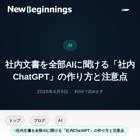
コンテンツへスキップ
AI
社内文書を全部AIに聞ける「社内
ChatGPT」の作り方と注意点
2026年6月6日
約
3
分で読めます
トップ
ブログ
AI
社内文書を全部AIに聞ける「社内ChatGPT」の作り方と注意点