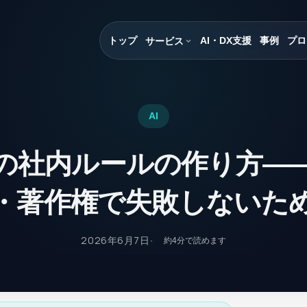
トップ
AI・DX支援
事例
プロ
サービス
AI
Iの社内ルールの作り方—
・著作権で失敗しないた
2026年6月7日
約
4
分で読めます