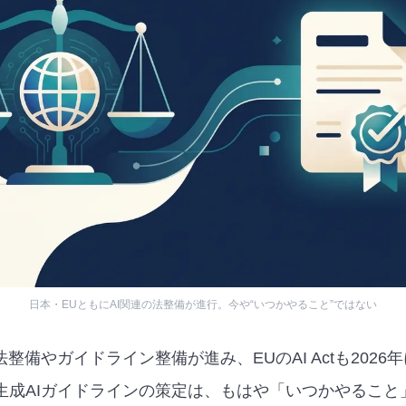
日本・EUともにAI関連の法整備が進行。今や“いつかやること”ではない
法整備やガイドライン整備が進み、EUのAI Actも202
生成AIガイドラインの策定は、もはや「いつかやること