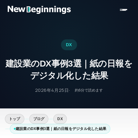
コンテンツへスキップ
DX
建設業のDX事例3選｜紙の日報を
デジタル化した結果
2026年4月25日
約
6
分で読めます
トップ
ブログ
DX
建設業のDX事例3選｜紙の日報をデジタル化した結果