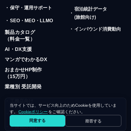
・
保守・運用サポート
宿泊統計データ
・
(旅館向け)
・
SEO・MEO・LLMO
・
インバウンド消費動向
製品カタログ
（料金一覧）
AI・DX支援
マンガでわかるDX
おまかせHP制作
（15万円）
業種別 受託開発
・
工務店向け
当サイトでは、サービス向上のためCookieを使用していま
す。
Cookieポリシー
をご確認ください。
・
製造業向け (中小工場)
同意する
拒否する
・
介護施設向け