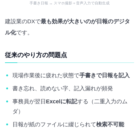
手書き日報 → スマホ撮影＋音声入力で自動生成
建設業のDXで
最も効果が大きいのが日報のデジタ
ル化
です。
従来のやり方の問題点
現場作業後に疲れた状態で
手書きで日報を記入
書き忘れ、読めない字、記入漏れが頻発
事務員が翌日
Excelに転記
する（二重入力のム
ダ）
日報が紙のファイルに綴じられて
検索不可能