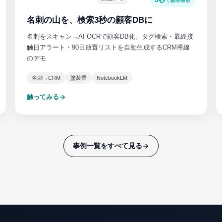
で顧客検索
名刺の山を、検索3秒の顧客DBに
名刺をスキャン→AI OCRで顧客DB化。タグ検索・最終接
触日アラート・90日放置リストを自動生成するCRM導線
のデモ
名刺→CRM
塗装業
NotebookLM
触ってみる
事例一覧をすべて見る