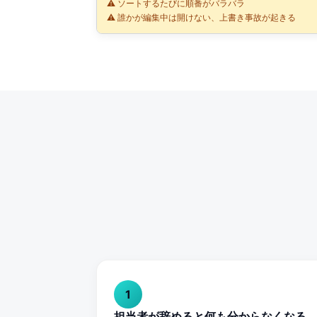
⚠️ ソートするたびに順番がバラバラ
⚠️ 誰かが編集中は開けない、上書き事故が起きる
1
担当者が辞めると何も分からなくなる