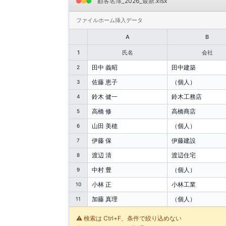
顧客名簿_2026_最新.xlsx
ファイル
ホーム
挿入
データ
A
B
1
氏名
会社
田中 義昭
田中建築
2
佐藤 恵子
（個人）
3
鈴木 健一
鈴木工務店
4
高橋 修
高橋商店
5
山田 美穂
（個人）
6
伊藤 保
伊藤建設
7
渡辺 清
渡辺住宅
8
中村 豊
（個人）
9
小林 正
小林工業
10
加藤 真理
（個人）
11
⚠️ 検索は Ctrl+F、条件で絞り込めない