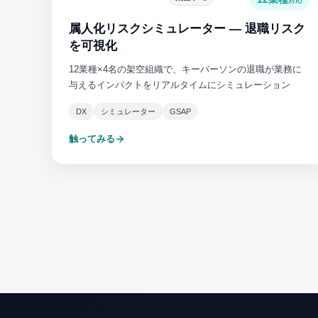
対応
属人化リスクシミュレーター — 退職リスク
を可視化
12業種×4名の架空組織で、キーパーソンの退職が業務に
与えるインパクトをリアルタイムにシミュレーション
DX
シミュレーター
GSAP
触ってみる