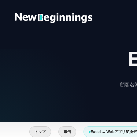
コンテンツへスキップ
顧客名
トップ
事例
Excel → Webアプリ変換