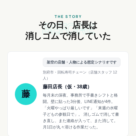
THE STORY
BEFORE
その日、店長は
消しゴムで消していた
架空の店舗・人物による想定シナリオです
別府市・回転寿司チェーン（店舗スタッフ 12
人）
藤田店長（仮・38歳）
藤
毎月末の深夜、事務所で手書きシフトと格
闘。壁に貼った3分後、LINE通知が4件。
「火曜やっぱり厳しいです」「来週の水曜
子どもの参観日で」。 消しゴムで消して書
き直し、また連絡が入って、また消して。
月1日が丸々溶ける作業だった。