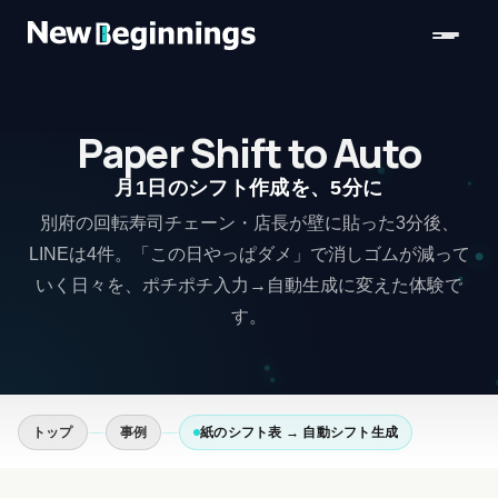
コンテンツへスキップ
Paper Shift to Auto
月1日のシフト作成を、5分に
別府の回転寿司チェーン・店長が壁に貼った3分後、
LINEは4件。「この日やっぱダメ」で消しゴムが減って
いく日々を、ポチポチ入力→自動生成に変えた体験で
す。
トップ
事例
紙のシフト表 → 自動シフト生成