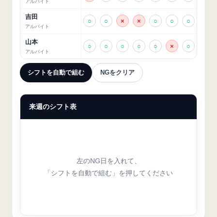
アルバイト
吉田
○
○
×
×
○
○
○
アルバイト
山本
○
○
○
○
○
×
○
アルバイト
シフトを自動で組む
NGをクリア
来週のシフト表
左のNG日を入れて、
「シフトを自動で組む」を押してください