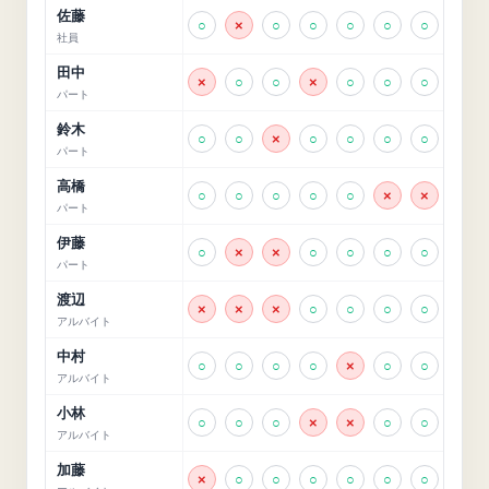
佐藤
○
×
○
○
○
○
○
社員
田中
×
○
○
×
○
○
○
パート
鈴木
○
○
×
○
○
○
○
パート
高橋
○
○
○
○
○
×
×
パート
伊藤
○
×
×
○
○
○
○
パート
渡辺
×
×
×
○
○
○
○
アルバイト
中村
○
○
○
○
×
○
○
アルバイト
小林
○
○
○
×
×
○
○
アルバイト
加藤
×
○
○
○
○
○
○