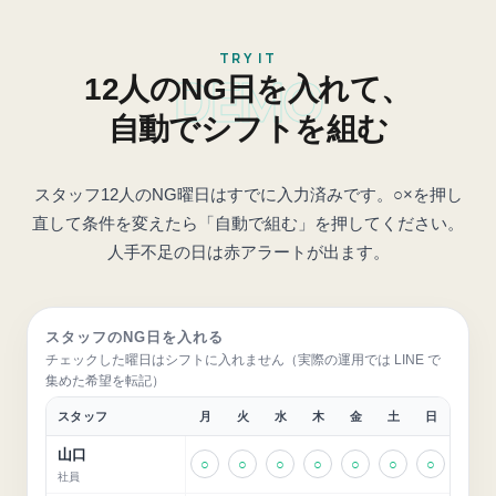
TRY IT
DEMO
12人のNG日を入れて、
自動でシフトを組む
スタッフ12人のNG曜日はすでに入力済みです。○×を押し
直して条件を変えたら「自動で組む」を押してください。
人手不足の日は赤アラートが出ます。
スタッフのNG日を入れる
チェックした曜日はシフトに入れません（実際の運用では LINE で
集めた希望を転記）
スタッフ
月
火
水
木
金
土
日
山口
○
○
○
○
○
○
○
社員