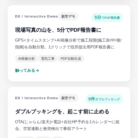
DX / Interactive Demo
架空デモ
5分
でPDF報告書
現場写真の山を、5分でPDF報告書に
GPS+タイムスタンプ+AI画像分析で施工段階(施工前/中/後/
指摘)を自動分類。1クリックで役所提出用PDF報告書に
AI画像分析
電気工事
PDF自動生成
触ってみる
DX / Interactive Demo
架空デモ
0件
ダブルブッキング
ダブルブッキングを、起こす前に止める
OTA(じゃらん/楽天)+電話+自社HP予約を1カレンダーに統
合。空室連動と衝突検出で事前アラート