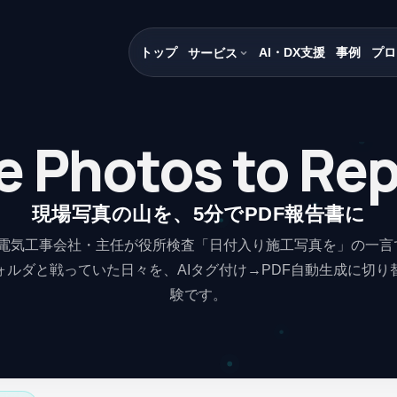
トップ
AI・DX支援
事例
プロ
サービス
e Photos to Re
現場写真の山を、5分でPDF報告書に
電気工事会社・主任が役所検査「日付入り施工写真を」の一言で2
ォルダと戦っていた日々を、AIタグ付け→PDF自動生成に切り
験です。