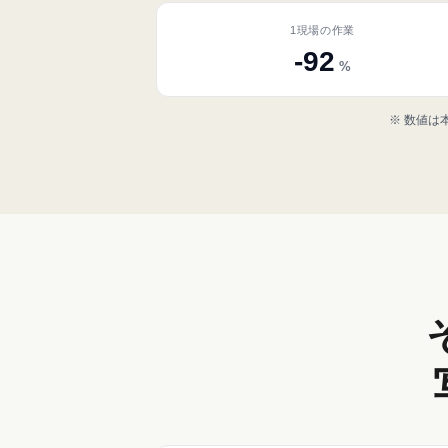
1現場の作業
-92
%
※ 数値は