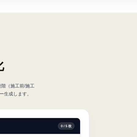
化
段階（施工前/施工
ュー生成します。
0
/
5
枚