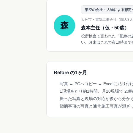
架空の会社・人物による想定
大分市・電気工事会社（職人8
森
森本主任（仮・50歳）
役所検査で言われた「配線の施
い。月末はこれで夜10時ま
Before の1ヶ月
写真 → PCへコピー → Excelに貼
1現場あたり約1時間、月20現場で 20時
撮った写真と現場の対応が後から分か
指摘事項の写真と通常施工写真が混ざ