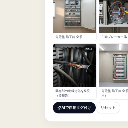
分電盤 施工前 全景
主幹ブレーカー 
No.
4
既存部の絶縁劣化を発見
分電盤 施工後 全
（要報告）
用）
AIで自動タグ付け
リセット