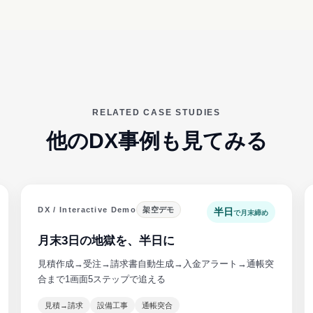
RELATED CASE STUDIES
他のDX事例も見てみる
DX / Interactive Demo
架空デモ
半日
で月末締め
月末3日の地獄を、半日に
見積作成→受注→請求書自動生成→入金アラート→通帳突
合まで1画面5ステップで追える
見積→請求
設備工事
通帳突合