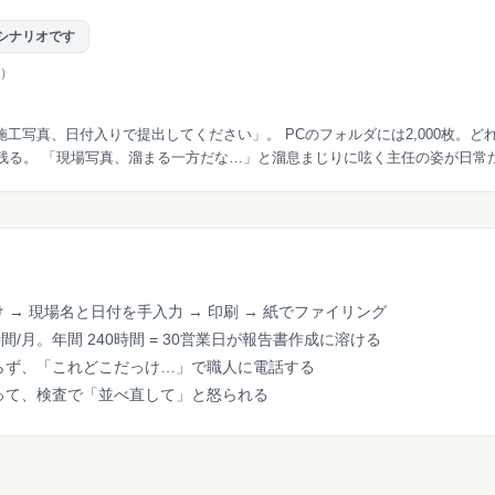
シナリオです
人）
工写真、日付入りで提出してください」。 PCのフォルダには2,000枚。
で残る。 「現場写真、溜まる一方だな…」と溜息まじりに呟く主任の姿が日常
り付け → 現場名と日付を手入力 → 印刷 → 紙でファイリング
間/月。年間 240時間 = 30営業日が報告書作成に溶ける
らず、「これどこだっけ…」で職人に電話する
って、検査で「並べ直して」と怒られる