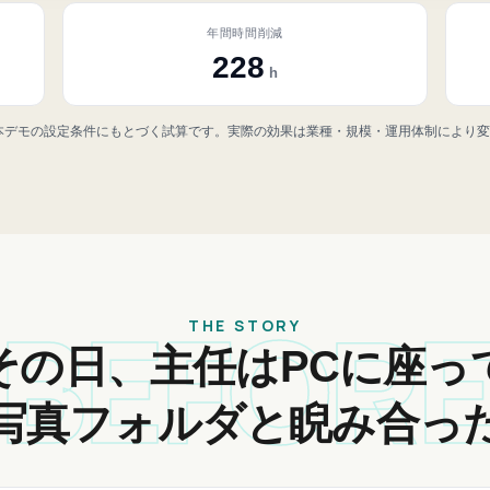
年間時間削減
228
h
本デモの設定条件にもとづく試算です。実際の効果は業種・規模・運用体制により
BEFOR
THE STORY
その日、主任はPCに座っ
写真フォルダと睨み合っ