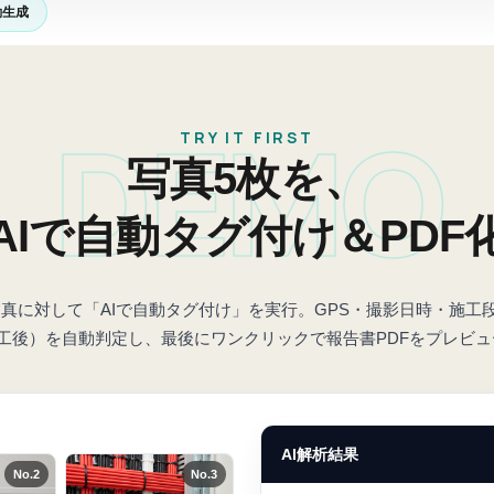
動生成
DEMO
TRY IT FIRST
写真5枚を、
AIで自動タグ付け＆PDF
真に対して「AIで自動タグ付け」を実行。GPS・撮影日時・施工
施工後）を自動判定し、最後にワンクリックで報告書PDFをプレビ
AI解析結果
No.
2
No.
3