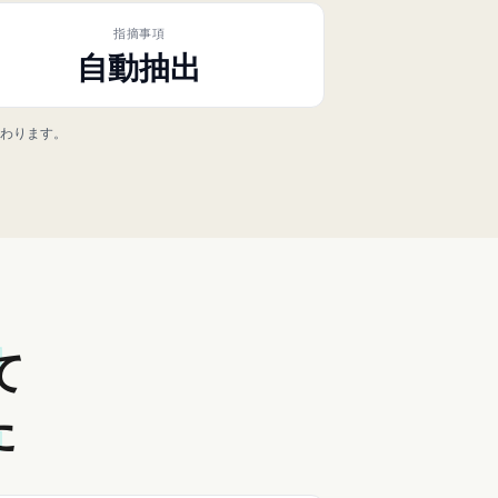
指摘事項
自動抽出
変わります。
E
て
た