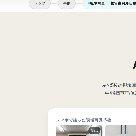
トップ
事例
現場写真 → 報告書PDF自
左の5枚の現場写
中/指摘事項/
スマホで撮った現場写真 5枚
No.
1