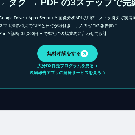
→ タグ → PDF の3ステップで
Google Drive + Apps Script + AI画像分析APIで月額コストを抑えて実
スマホ撮影時点でGPSと日時が紐付き、手入力ゼロの報告書に
Part A 診断 33,000円〜 で御社の現場業務に合わせて設計
無料相談をする
大分DX伴走プログラムを見る
現場報告アプリの開発サービスを見る