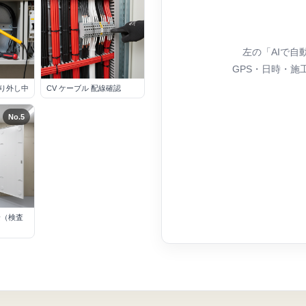
左の「AIで自
GPS・日時・施
取り外し中
CV ケーブル 配線確認
No.
5
景（検査