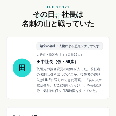
THE STORY
BEFORE
その日、社長は
名刺の山と戦っていた
架空の会社・人物による想定シナリオです
大分市・塗装会社（従業員12人）
田中社長（仮・56歳）
田
取引先の担当変更の連絡が入った。前任者
の名刺は引き出しのどこか。後任者の連絡
先はLINEに送られてきた写真。 「あの人の
電話番号、どこに書いたっけ…」を毎朝10
分、気付けば1ヶ月20時間を失っていた。