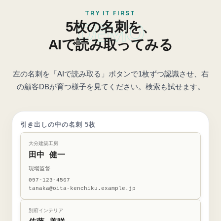
TRY IT FIRST
DEMO
5枚の名刺を、
AIで読み取ってみる
左の名刺を「AIで読み取る」ボタンで1枚ずつ認識させ、右
の顧客DBが育つ様子を見てください。検索も試せます。
引き出しの中の名刺 5枚
大分建築工房
田中 健一
現場監督
097-123-4567
tanaka@oita-kenchiku.example.jp
別府インテリア