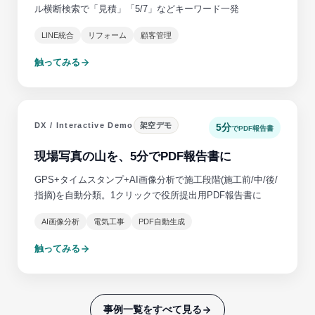
ル横断検索で「見積」「5/7」などキーワード一発
LINE統合
リフォーム
顧客管理
触ってみる
DX / Interactive Demo
架空デモ
5分
でPDF報告書
現場写真の山を、5分でPDF報告書に
GPS+タイムスタンプ+AI画像分析で施工段階(施工前/中/後/
指摘)を自動分類。1クリックで役所提出用PDF報告書に
AI画像分析
電気工事
PDF自動生成
触ってみる
事例一覧をすべて見る