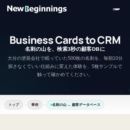
コンテンツへスキップ
Business Cards to CRM
名刺の山を、検索3秒の顧客DBに
大分の塗装会社で眠っていた500枚の名刺を、毎朝10分
探さなくていい仕組みに変えた体験を、5枚サンプルで
触って確かめてください。
トップ
事例
名刺の山 → 顧客データベース