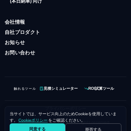
(本日納車) 向け
会社情報
自社プロダクト
お知らせ
お問い合わせ
触れるツール
見積シミュレーター
ROI試算ツール
プライバシーポリシー
当サイトでは、サービス向上のためCookieを使用していま
クッキーポリシー
す。
Cookieポリシー
をご確認ください。
©
2026
NewBeginnings Inc. All rights reserved.
同意する
拒否する