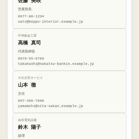
佐藤 美咲
営業部長
0977-88-1234
sato@beppu-interior.example.jp
中津板金工業
高橋 真司
代表取締役
0979-55-6789
takahashi@nakatsu-bankin.example.jp
大分左官サービス
山本 徹
主任
097-456-7890
yamamoto@oita-sakan.example.jp
由布電気設備
鈴木 陽子
経理