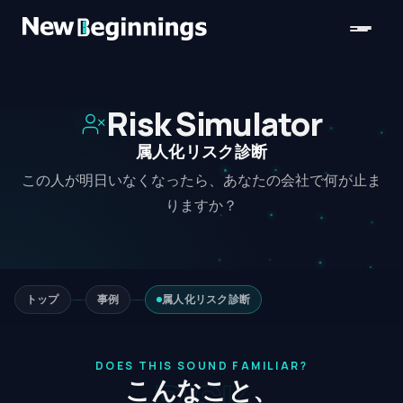
コンテンツへスキップ
Risk Simulator
属人化リスク診断
この人が明日いなくなったら、あなたの会社で何が止ま
りますか？
トップ
事例
属人化リスク診断
DOES THIS SOUND FAMILIAR?
RISK
こんなこと、