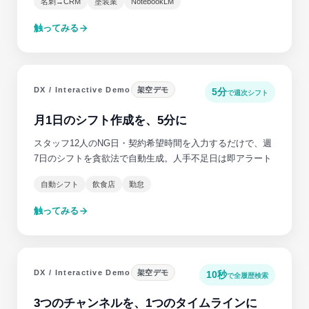
名刺→CRM
塗装業
NotebookLM
触ってみる
DX / Interactive Demo
架空デモ
5分
で週次シフト
月1日のシフト作成を、5分に
スタッフ12人のNG日・契約希望時間を入力するだけで、週
7日のシフトを貪欲法で自動生成。人手不足日は即アラート
自動シフト
飲食店
勤怠
触ってみる
DX / Interactive Demo
架空デモ
10秒
で全履歴検索
3つのチャンネルを、1つのタイムラインに