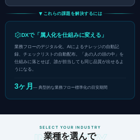
▼
これらの課題を解決するには
DXで「属人化を仕組みに変える」
業務フローのデジタル化、AIによるナレッジの自動記
録、チェックリストの自動配布。「あの人の頭の中」を
仕組みに落とせば、誰が担当しても同じ品質が出せるよ
うになる。
3ヶ月
— 典型的な業務フロー標準化の目安期間
SELECT YOUR INDUSTRY
INDUSTRY
業種を選んで