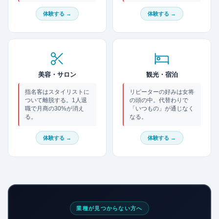
体験する →
体験する →
美容・サロン
観光・宿泊
指名客はスタイリストに
リピーターの好みは女将
ついて離脱する。1人退
の頭の中。代替わりで
職で月商の30%が消え
「いつもの」が通じなく
る。
なる。
体験する →
体験する →
業種が見つからない方へ