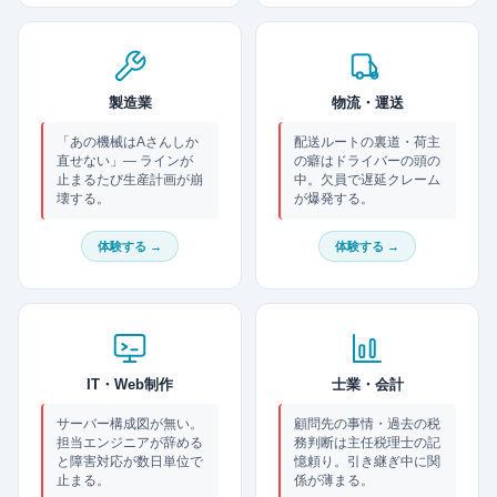
製造業
物流・運送
「あの機械はAさんしか
配送ルートの裏道・荷主
直せない」— ラインが
の癖はドライバーの頭の
止まるたび生産計画が崩
中。欠員で遅延クレーム
壊する。
が爆発する。
体験する →
体験する →
IT・Web制作
士業・会計
サーバー構成図が無い。
顧問先の事情・過去の税
担当エンジニアが辞める
務判断は主任税理士の記
と障害対応が数日単位で
憶頼り。引き継ぎ中に関
止まる。
係が薄まる。