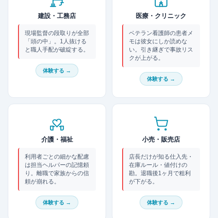
建設・工務店
医療・クリニック
現場監督の段取りが全部
ベテラン看護師の患者メ
「頭の中」。1人抜ける
モは彼女にしか読めな
と職人手配が破綻する。
い。引き継ぎで事故リス
クが上がる。
体験する →
体験する →
介護・福祉
小売・販売店
利用者ごとの細かな配慮
店長だけが知る仕入先・
は担当ヘルパーの記憶頼
在庫ルール・値付けの
り。離職で家族からの信
勘。退職後1ヶ月で粗利
頼が崩れる。
が下がる。
体験する →
体験する →