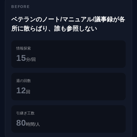
BEFORE
ベテランのノート/マニュアル/議事録が各
所に散らばり、誰も参照しない
情報探索
15
分/回
週の回数
12
回
引継ぎ工数
80
時間/人