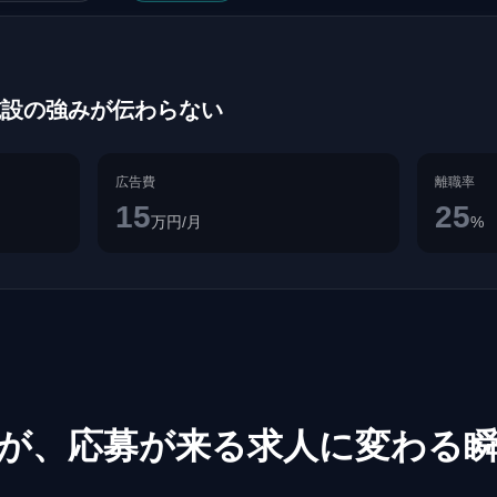
施設の強みが伝わらない
広告費
離職率
15
25
万円/月
%
が、応募が来る求人に変わる