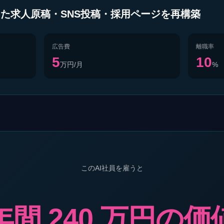
た求人原稿・SNS投稿・採用ページを再構築
広告費
離職率
5
10
万円/月
%
このAI社員を雇うと
年間 240 万円の価