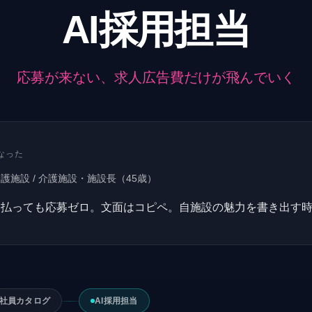
AI採用担当
応募が来ない、求人広告費だけが飛んでいく
なった
介護施設
/
介護施設・施設長
（
45
歳）
を払っても応募ゼロ。文面はコピペ。自施設の魅力を書き出す
I社員カタログ
AI採用担当