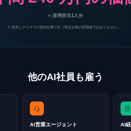
≒
採用担当1人分
※ 架空シナリオでの想定効果です（実在企業の実測値ではありません）。
他のAI社員も雇う
AI営業エージェント
AI