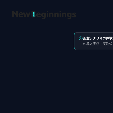
コンテンツへスキップ
架空シナリオの体験
の導入実績・実測値