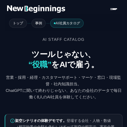
コンテンツへスキップ
トップ
事例
AI社員カタログ
AI STAFF CATALOG
ツールじゃない、
“役職”
をAIで雇う。
営業・採用・経理・カスタマーサポート・マーケ・窓口・現場監
督・社内知識担当。
ChatGPTに聞いて終わりじゃない、あなたの会社のデータで毎日
働く8人のAI社員を体験してください。
架空シナリオの体験デモです。
登場する会社・人物・数値
（想定効果の金額を含む）はすべて架空の想定で、実在企業