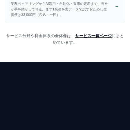
業務のヒアリングからAI活用・自動化・運用の定着まで、当社
→
が手を動かして伴走。まず1業務を実データで試すおためし改
善便は33,000円（税込・一回）。
サービス分野や料金体系の全体像は、
サービス一覧ページ
にまと
めています。