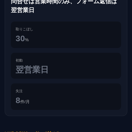
問合せは営業時間のみ、フォーム返信は
翌営業日
取りこぼし
30
%
初動
翌営業日
失注
8
件/月