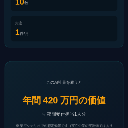
10
秒
失注
1
件/月
このAI社員を雇うと
年間 420 万円の価値
≒
夜間受付担当1人分
※ 架空シナリオでの想定効果です（実在企業の実測値ではあり