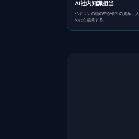
AI社内知識担当
ベテランの頭の中が会社の資産。
めたら蒸発する。