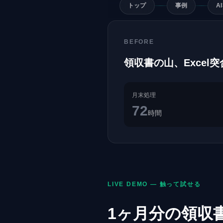
トップ
事例
A
BEFORE
領収書の山、Excel
月末処理
72
時間
LIVE DEMO — 触って試せる
1ヶ月分の領収