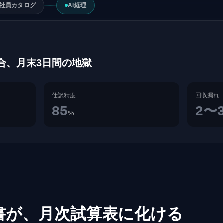
I社員カタログ
AI経理
突合、月末3日間の地獄
仕訳精度
回収漏れ
85
2〜
%
書が、月次試算表に化ける