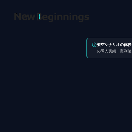
コンテンツへスキップ
架空シナリオの体験
の導入実績・実測値