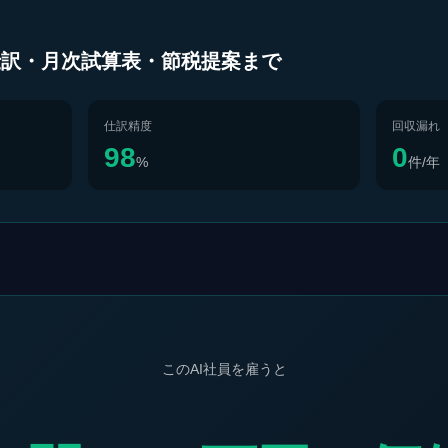
仕訳・月次試算表・節税提案まで
仕訳精度
回収漏れ
98
0
%
件/年
このAI社員を雇うと