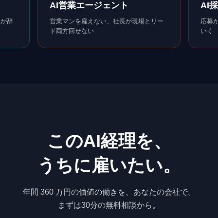
AI営業エージェント
AI
人が辞
営業マンを雇えない、社長が現場とリー
応募
ド両方回せない
いく
この
AI経理
を、
うちに雇いたい。
年間 360 万円の価値
の働きを、あなたの会社で。
まずは30分の無料相談から。