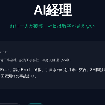
AI経理
経理一人が疲弊、社長は数字が見えない
なった
設備工事会社
/
設備工事会社・奥さん経理
（
55
歳）
Excel、請求Excel、通帳、手書き台帳を月末に突合。3日間
円回収漏れの事故あり。