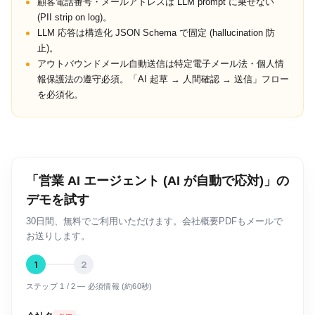
顧客電話番号・メールアドレスは LLM prompt に乗せない
(PII strip on log)。
LLM 応答は構造化 JSON Schema で固定 (hallucination 防
止)。
アウトバウンドメール自動送信は特定電子メール法・個人情
報保護法の遵守必須。「AI 起草 → 人間確認 → 送信」フロー
を必須化。
「営業 AI エージェント (AI が自動で応対)」の
デモを試す
30日間、無料でご利用いただけます。会社概要PDFもメールで
お送りします。
1
2
ステップ 1 / 2 — 必須情報 (約60秒)