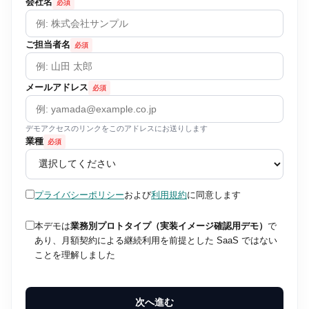
会社名
必須
ご担当者名
必須
メールアドレス
必須
デモアクセスのリンクをこのアドレスにお送りします
業種
必須
プライバシーポリシー
および
利用規約
に同意します
本デモは
業務別プロトタイプ（実装イメージ確認用デモ）
で
あり、月額契約による継続利用を前提とした SaaS ではない
ことを理解しました
次へ進む