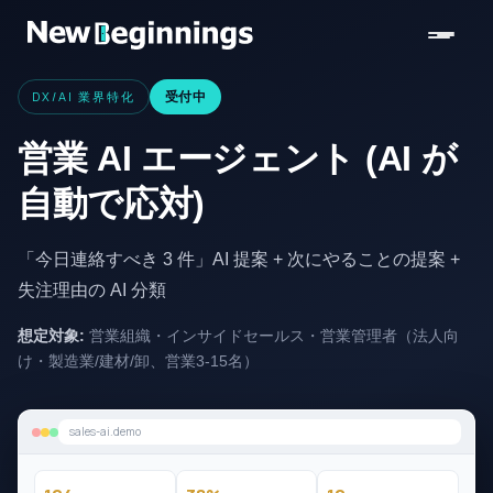
コンテンツへスキップ
DX/AI 業界特化
受付中
営業 AI エージェント (AI が
自動で応対)
「今日連絡すべき 3 件」AI 提案 + 次にやることの提案 +
失注理由の AI 分類
想定対象:
営業組織・インサイドセールス・営業管理者（法人向
け・製造業/建材/卸、営業3-15名）
sales-ai.demo