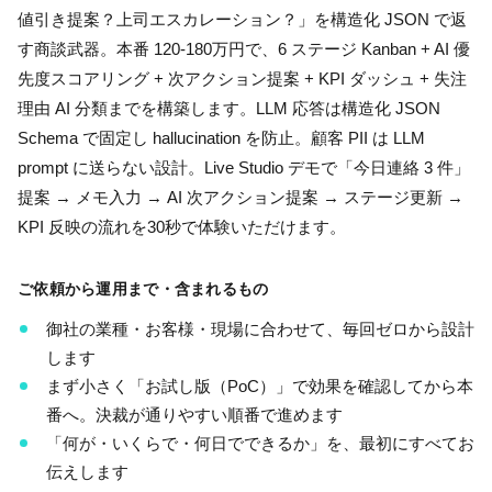
値引き提案？上司エスカレーション？」を構造化 JSON で返
す商談武器。本番 120-180万円で、6 ステージ Kanban + AI 優
先度スコアリング + 次アクション提案 + KPI ダッシュ + 失注
理由 AI 分類までを構築します。LLM 応答は構造化 JSON
Schema で固定し hallucination を防止。顧客 PII は LLM
prompt に送らない設計。Live Studio デモで「今日連絡 3 件」
提案 → メモ入力 → AI 次アクション提案 → ステージ更新 →
KPI 反映の流れを30秒で体験いただけます。
ご依頼から運用まで・含まれるもの
御社の業種・お客様・現場に合わせて、毎回ゼロから設計
します
まず小さく「お試し版（PoC）」で効果を確認してから本
番へ。決裁が通りやすい順番で進めます
「何が・いくらで・何日でできるか」を、最初にすべてお
伝えします