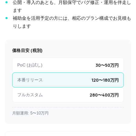
公開・導入のあとも、月額保守でバグ修正・運用を伴走し
ます
補助金を活用予定の方には、相応のプラン構成でお見積も
りします
価格目安 (税別)
30
〜
50
万円
PoC (お試し)
120
〜
180
万円
本番リリース
280
〜
400
万円
フルカスタム
月額運用:
5
〜
10
万円