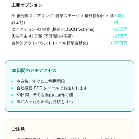
主要オプション
AI 優先度スコアリング (営業ステージ × 最終接触日 × 商
+
30
万
談金額)
円
次アクション AI 提案 (構造化 JSON Schema)
+
35
万円
失注理由 AI 分類 (予算/競合/需要)
+
25
万円
自律的アウトバウンド (メール起草自動化)
+
120
万円
30日間のデモアクセス
申込後、すぐにご利用開始
会社概要 PDF をメールでお送りします
30日間、デモを自由に操作可能
気に入ったら正式お見積もりへ
ご注意