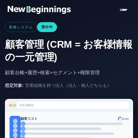
コンテンツへスキップ
業務システム
受付中
顧客管理 (CRM = お客様情報
の一元管理)
顧客台帳+履歴+検索+セグメント+権限管理
想定対象:
営業組織を持つ法人（法人・個人どちらも）
crm.demo
AI 82
顧客リスト