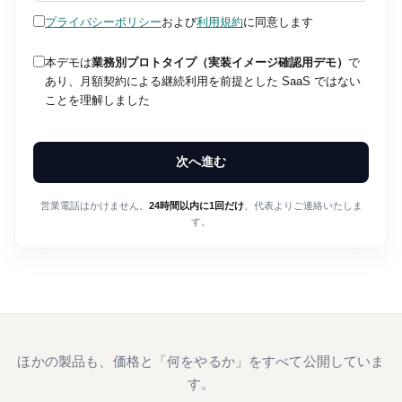
プライバシーポリシー
および
利用規約
に同意します
本デモは
業務別プロトタイプ（実装イメージ確認用デモ）
で
あり、月額契約による継続利用を前提とした SaaS ではない
ことを理解しました
次へ進む
営業電話はかけません。
24時間以内に1回だけ
、代表よりご連絡いたしま
す。
ほかの製品も、価格と「何をやるか」をすべて公開していま
す。