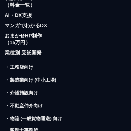
（料金一覧）
AI・DX支援
マンガでわかるDX
おまかせHP制作
（15万円）
業種別 受託開発
・
工務店向け
・
製造業向け (中小工場)
・
介護施設向け
・
不動産仲介向け
・
物流 (一般貨物運送) 向け
税理士事務所