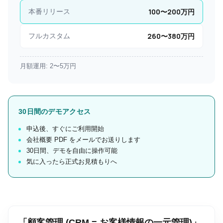
100
〜
200
万円
本番リリース
260
〜
380
万円
フルカスタム
月額運用:
2
〜
5
万円
30日間のデモアクセス
申込後、すぐにご利用開始
会社概要 PDF をメールでお送りします
30日間、デモを自由に操作可能
気に入ったら正式お見積もりへ
「顧客管理 (CRM = お客様情報の一元管理)」