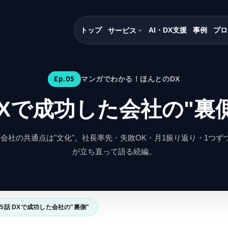
トップ
AI・DX支援
事例
プロ
サービス
Ep.
05
マンガでわかる！ほんとのDX
DXで成功した会社の"裏側
る会社の共通点は"文化"。社長率先・失敗OK・月1振り返り・1つず
が立ち直って語る続編。
5話 DXで成功した会社の"裏側"