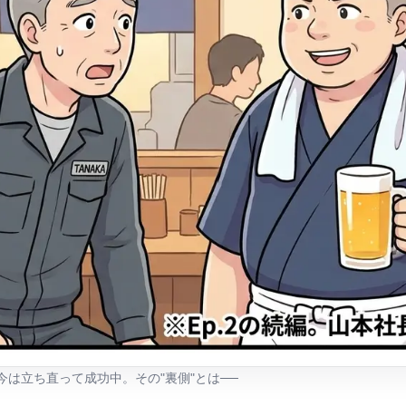
。今は立ち直って成功中。その"裏側"とは──