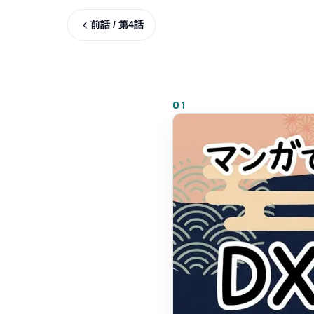
前話 / 第
4
話
01