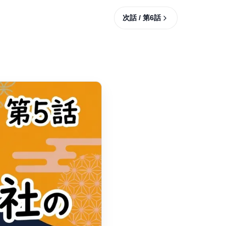
次話 / 第
6
話