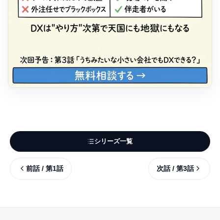
シリーズ一覧
前話 / 第
1
話
次話 / 第
3
話