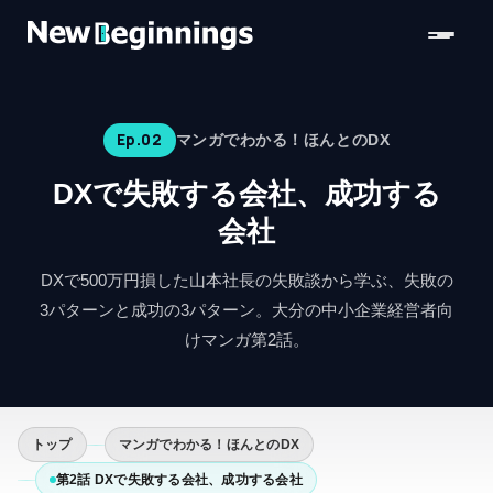
コンテンツへスキップ
Ep.
02
マンガでわかる！ほんとのDX
DXで失敗する会社、成功する
会社
DXで500万円損した山本社長の失敗談から学ぶ、失敗の
3パターンと成功の3パターン。大分の中小企業経営者向
けマンガ第2話。
トップ
マンガでわかる！ほんとのDX
第2話 DXで失敗する会社、成功する会社