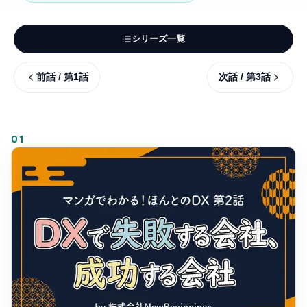
シリーズ一覧
前話 / 第
1
話
次話 / 第
3
話
01