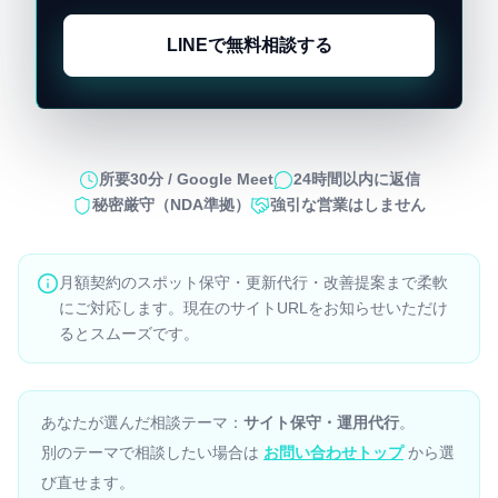
LINEで無料相談する
所要30分 / Google Meet
24時間以内に返信
秘密厳守（NDA準拠）
強引な営業はしません
月額契約のスポット保守・更新代行・改善提案まで柔軟
にご対応します。現在のサイトURLをお知らせいただけ
るとスムーズです。
あなたが選んだ相談テーマ：
サイト保守・運用代行
。
別のテーマで相談したい場合は
お問い合わせトップ
から選
び直せます。