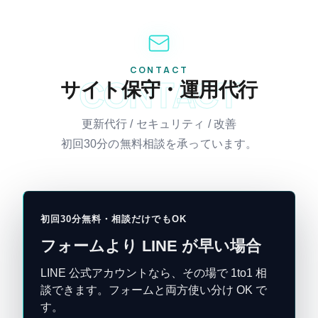
CONTACT
CONTACT
サイト保守・運用代行
更新代行 / セキュリティ / 改善
初回30分の無料相談を承っています。
初回30分無料・相談だけでもOK
フォームより LINE が早い場合
LINE 公式アカウントなら、その場で 1to1 相
談できます。フォームと両方使い分け OK で
す。