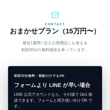
CONTACT
CONTACT
おまかせプラン（15万円〜）
最短1週間 / 法人口座開設にも使える
初回30分の無料相談を承っています。
初回30分無料・相談だけでもOK
フォームより LINE が早い場合
LINE 公式アカウントなら、その場で 1to1 相
談できます。フォームと両方使い分け OK で
す。