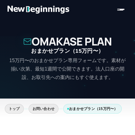
コンテンツへスキップ
OMAKASE PLAN
おまかせプラン（15万円〜）
15万円〜のおまかせプラン専用フォームです。素材が
揃い次第、最短1週間で公開できます。法人口座の開
設、お取引先への案内にもすぐ使えます。
トップ
お問い合わせ
おまかせプラン（15万円〜）