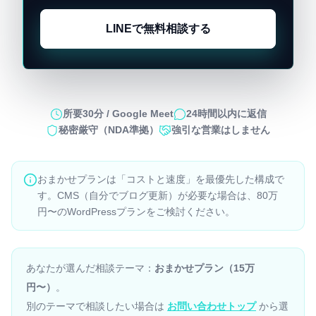
LINEで無料相談する
所要30分 / Google Meet
24時間以内に返信
秘密厳守（NDA準拠）
強引な営業はしません
おまかせプランは「コストと速度」を最優先した構成で
す。CMS（自分でブログ更新）が必要な場合は、80万
円〜のWordPressプランをご検討ください。
あなたが選んだ相談テーマ：
おまかせプラン（15万
円〜）
。
別のテーマで相談したい場合は
お問い合わせトップ
から選