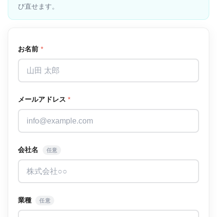
び直せます。
お名前
*
メールアドレス
*
会社名
任意
業種
任意