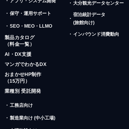
・
アプリ・システム開発
・
大分観光データセンター
・
保守・運用サポート
宿泊統計データ
・
(旅館向け)
・
SEO・MEO・LLMO
・
インバウンド消費動向
製品カタログ
（料金一覧）
AI・DX支援
マンガでわかるDX
おまかせHP制作
（15万円）
業種別 受託開発
・
工務店向け
・
製造業向け (中小工場)