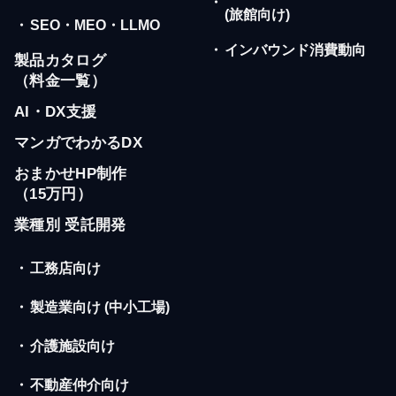
・
(旅館向け)
・
SEO・MEO・LLMO
・
インバウンド消費動向
製品カタログ
（料金一覧）
AI・DX支援
マンガでわかるDX
おまかせHP制作
（15万円）
業種別 受託開発
・
工務店向け
・
製造業向け (中小工場)
・
介護施設向け
・
不動産仲介向け