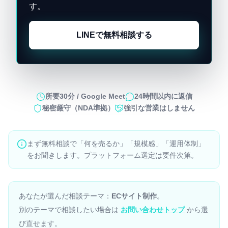
す。
LINEで無料相談する
所要30分 / Google Meet
24時間以内に返信
秘密厳守（NDA準拠）
強引な営業はしません
まず無料相談で「何を売るか」「規模感」「運用体制」
をお聞きします。プラットフォーム選定は要件次第。
あなたが選んだ相談テーマ：
ECサイト制作
。
別のテーマで相談したい場合は
お問い合わせトップ
から選
び直せます。