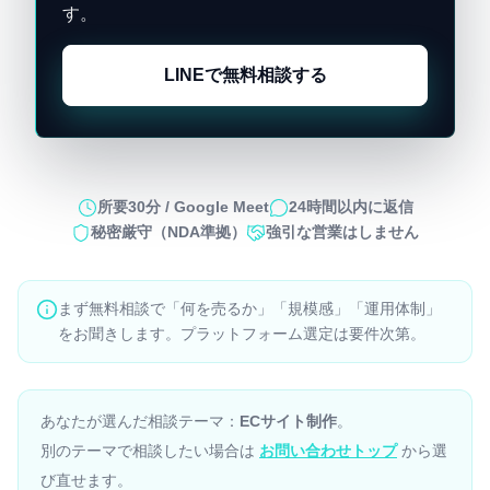
す。
LINEで無料相談する
所要30分 / Google Meet
24時間以内に返信
秘密厳守（NDA準拠）
強引な営業はしません
まず無料相談で「何を売るか」「規模感」「運用体制」
をお聞きします。プラットフォーム選定は要件次第。
あなたが選んだ相談テーマ：
ECサイト制作
。
別のテーマで相談したい場合は
お問い合わせトップ
から選
び直せます。